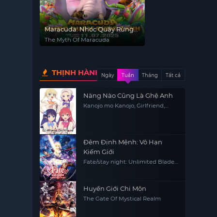
Maracuda: Nhóc Quậy Rừng
Xanh
The Myth Of Maracuda
THỊNH HÀNH
Ngày
Tuần
Tháng
Tất cả
Nàng Nào Cũng Là Ghệ Anh
Kanojo mo Kanojo, Girlfriend,
Girlfriend
Đêm Định Mệnh: Vô Hạn
Kiếm Giới
Fate/stay night: Unlimited Blade
Works
Huyền Giới Chi Môn
The Gate Of Mystical Realm