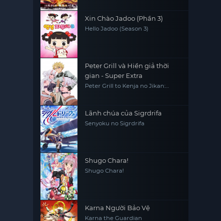
Xin Chào Jadoo (Phần 3)
Hello Jadoo (Season 3)
Peter Grill và Hiền giả thời
gian - Super Extra
Peter Grill to Kenja no Jikan:
Super Extra
Lãnh chúa của Sigrdrifa
Senyoku no Sigrdrifa
Shugo Chara!
Shugo Chara!
Karna Người Bảo Vệ
Karna the Guardian