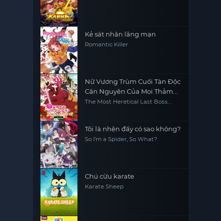
Kẻ sát nhân lãng mạn
Romantic Killer
Nữ Vương Trùm Cuối Tàn Độc
Căn Nguyên Của Mọi Thảm
Kịch Sẽ Dốc Sức Vì Người Dân
The Most Heretical Last Boss
Queen: From Villainess to Savior
(Phần 2)
(Season 2)
Tôi là nhện đấy có sao không?
So I'm a Spider, So What?
Chú cừu karate
Karate Sheep