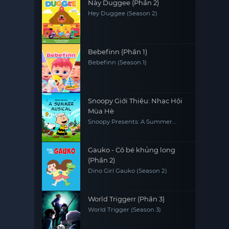
Này Duggee (Phần 2)
Hey Duggee (Season 2)
Bebefinn (Phần 1)
Bebefinn (Season 1)
Snoopy Giới Thiệu: Nhạc Hội
Mùa Hè
Snoopy Presents: A Summer
Musical
Gauko - Cô bé khủng long
(Phần 2)
Dino Girl Gauko (Season 2)
World Triggerr (Phần 3)
World Trigger (Season 3)