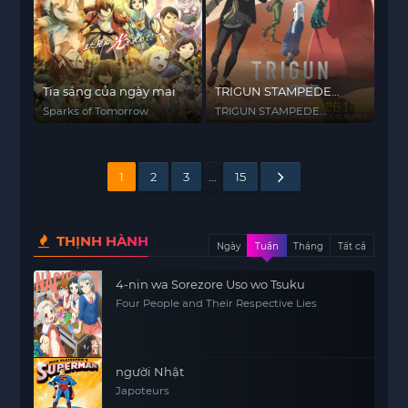
Tia sáng của ngày mai
TRIGUN STAMPEDE
(Phần 2) Stargaze
Sparks of Tomorrow
TRIGUN STAMPEDE
(Season 2)
1
2
3
…
15
THỊNH HÀNH
Ngày
Tuần
Tháng
Tất cả
4-nin wa Sorezore Uso wo Tsuku
Four People and Their Respective Lies
người Nhật
Japoteurs