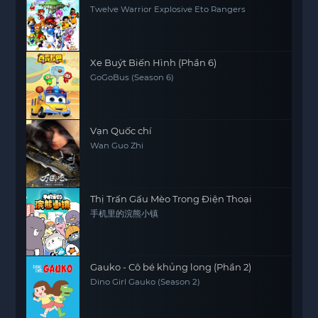
Twelve Warrior Explosive Eto Rangers
Xe Buýt Biến Hình (Phần 6)
GoGoBus (Season 6)
Vạn Quốc chí
Wan Guo Zhi
Thị Trấn Gấu Mèo Trong Điện Thoại
手机里的浣熊小镇
Gauko - Cô bé khủng long (Phần 2)
Dino Girl Gauko (Season 2)