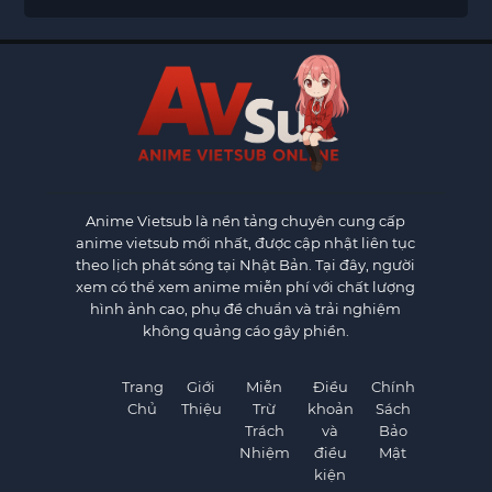
Anime Vietsub
là nền tảng chuyên cung cấp
anime vietsub mới nhất, được cập nhật liên tục
theo lịch phát sóng tại Nhật Bản. Tại đây, người
xem có thể xem anime miễn phí với chất lượng
hình ảnh cao, phụ đề chuẩn và trải nghiệm
không quảng cáo gây phiền.
Trang
Giới
Miễn
Điều
Chính
Chủ
Thiệu
Trừ
khoản
Sách
Trách
và
Bảo
Nhiệm
điều
Mật
kiện
×