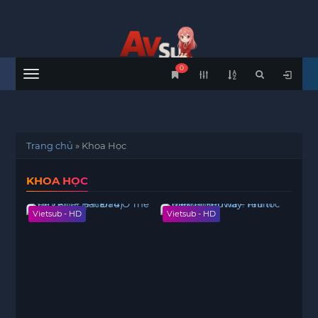
0
Menu
Trang chủ
»
Khoa Học
KHOA HỌC
Vietsub - HD
Vietsub - HD