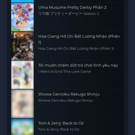
Uma Musume Pretty Derby Phần 2
ウマ娘 プリティーダービー Season 2
Họa Giang Hồ Chi Bất Lương Nhân (Phần
1)
Họa Giang Hồ Chi Bất Lương Nhân (Phần 1)
Tôi muốn chấm dứt trò chơi tình yêu này
I Want to End This Love Game
Showa Genroku Rakugo Shinju
Showa Genroku Rakugo Shinju
Tom & Jerry: Back to Oz
Tom & Jerry: Back to Oz