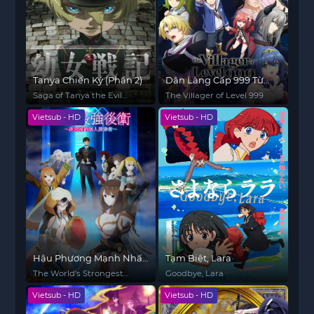
Tanya Chiến Ký (Phần 2)
Dân Làng Cấp 999 Từ
Làng Quê
Saga of Tanya the Evil
The Villager of Level 999
(Season 2)
Vietsub - HD
Vietsub - HD
Hậu Phương Mạnh Nhất
Tạm Biệt, Lara
Thế Giới - Nhà Khai Phá
The World's Strongest
Goodbye, Lara
Tân Binh Của Vương
Rearguard
Vietsub - HD
Vietsub - HD
Quốc Mê Cung