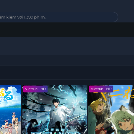
Vietsub - HD
Vietsub - HD