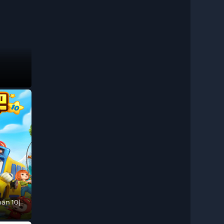
hần 10)