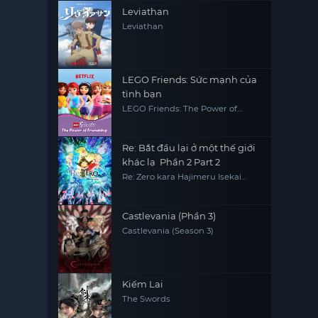
Leviathan
Leviathan
LEGO Friends: Sức mạnh của
tình bạn
LEGO Friends: The Power of
Friendship
Re: Bắt đầu lại ở một thế giới
khác lạ Phần 2 Part 2
Re: Zero kara Hajimeru Isekai
Seikatsu 2nd Season Part 2, Re0,
RE:ZERO
Castlevania (Phần 3)
Castlevania (Season 3)
Kiếm Lai
The Swords