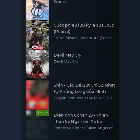
Scarlet
Cuộc phiêu lưu kỳ lạ của JoJo
(Phần 3)
JoJo's Bizarre Adventure (Season
3)
Devil May Cry
Devil May Cry
Shin - Cậu Bé Bút Chì 32: Nhật
Ký Khủng Long Của Mình
Crayon Shin-chan the Movie: Our
Dinosaur Diary
Trailer
Điện Ảnh Conan 29 - Thiên
Thần Sa Ngã Trên Xa Lộ
Detective Conan: Fallen Angel of
the Highway