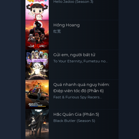
Hello Jadoo (Season 3)
Hồng Hoang
红荒
Gửi em, người bất tử
To Your Eternity, Fumetsu no
Anata e
Quá nhanh quá nguy hiểm:
Điệp viên tốc độ (Phần 6)
Fast & Furious Spy Racers
(Season 6)
Hắc Quản Gia (Phần 5)
Black Butler (Season 5)