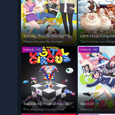
Xin Hãy Thứ Lỗi Cho Các Em
Lãnh Chúa Vùng Đấ
Trai Của Tôi
Cư Dân
Please Excuse My Younger
The Frontier Lord Begi
Brothers
Zero Subjects
Vietsub - HD
Vietsub - HD
Rạp xiếc kỹ thuật số diệu kỳ
Bad Girl
The Amazing Digital Circus
Bad Girl