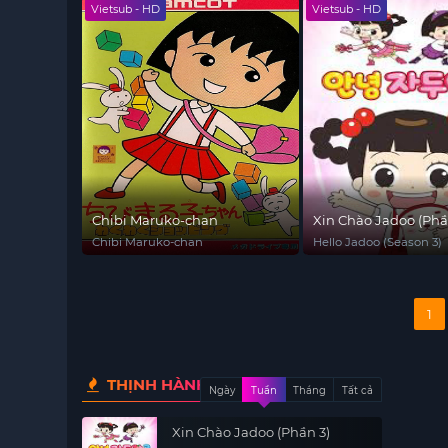
Vietsub - HD
Vietsub - HD
Chibi Maruko-chan
Xin Chào Jadoo (Phầ
Chibi Maruko-chan
Hello Jadoo (Season 3)
1
THỊNH HÀNH
Ngày
Tuần
Tháng
Tất cả
Xin Chào Jadoo (Phần 3)