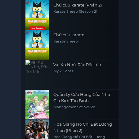
Chú cừu karate (Phần 2)
Karate Sheep (Season 2)
Chú cừu karate
Karate Sheep
Vài Xu Nhỏ, Rắc Rối Lớn
My 2 Cents
Quản Lý Cửa Hàng Của Nhà
Giả Kim Tân Binh
Management of Novice
Alchemist
Họa Giang Hồ Chi Bất Lương
Nhân (Phần 2)
Họa Giang Hồ Chi Bất Lương