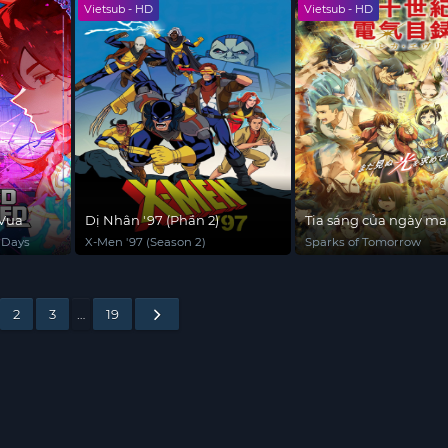
Vietsub - HD
Vietsub - HD
 Vua
Dị Nhân '97 (Phần 2)
Tia sáng của ngày ma
 Days
X-Men '97 (Season 2)
Sparks of Tomorrow
2
3
…
19