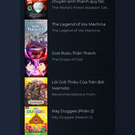
chuyển sinh thành quý tộc
The World's Finest Assassin Gets
Reincarnated in Another World
as an Aristocrat, Sekai Saikou no
Ansatsusha, Isekai Kizoku ni
Tensei suru
The Legend of Vox Machina
The Legend of Vox Machina
Giọt Rượu Thần Thánh
The Drops of God
Lời Giới Thiệu Của Tiền Bối
Iwamoto
Recommendations from
Iwamoto-Senpai
Này Duggee (Phần 2)
Hey Duggee (Season 2)