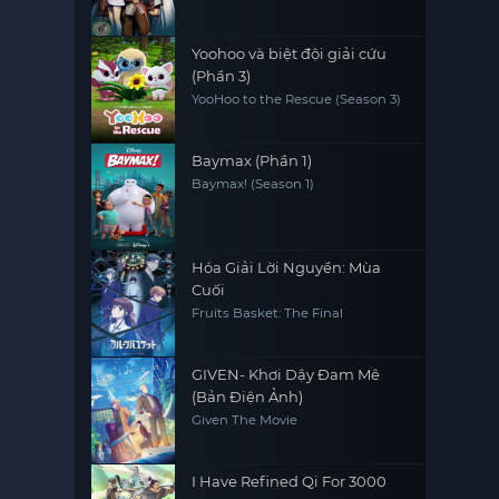
Nhân (Phần 2)
Yoohoo và biệt đội giải cứu
(Phần 3)
YooHoo to the Rescue (Season 3)
Baymax (Phần 1)
Baymax! (Season 1)
Hóa Giải Lời Nguyền: Mùa
Cuối
Fruits Basket: The Final
GIVEN- Khơi Dậy Đam Mê
(Bản Điện Ảnh)
Given The Movie
I Have Refined Qi For 3000