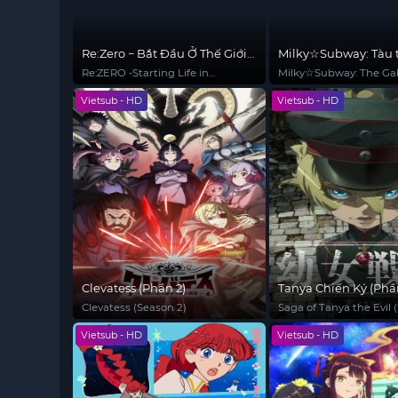
Re:Zero − Bắt Đầu Ở Thế Giới
Milky☆Subway: Tàu 
Khác (Phần 4)
thiên hà – Phim điện
Re:ZERO -Starting Life in
Milky☆Subway: The Gal
Another World- Season 4
Limited Express - the 
Vietsub - HD
Vietsub - HD
Clevatess (Phần 2)
Tanya Chiến Ký (Phầ
Clevatess (Season 2)
Saga of Tanya the Evil 
Vietsub - HD
Vietsub - HD