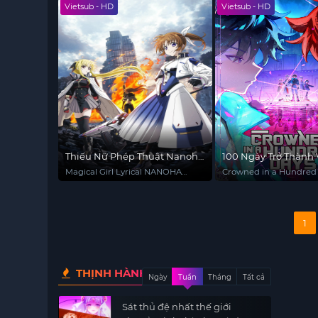
Vietsub - HD
Vietsub - HD
Thiếu Nữ Phép Thuật Nanoha
100 Ngày Trở Thành
EXCEEDS
Magical Girl Lyrical NANOHA
Crowned in a Hundred
EXCEEDS Gun Blaze Vengeance
1
THỊNH HÀNH
Ngày
Tuần
Tháng
Tất cả
Sát thủ đệ nhất thế giới