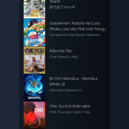
Years!
炼气练了3000年
Doraemon: Nobita Và Cuộc
Phiêu Lưu Vào Thế Giới Trong
Tranh
Doraemon the Movie: Nobita's
Art World Tales
Đảo Hải Tặc
One Piece (Luffy)
Đi Tìm WondLa - WondLa
(Phần 2)
WondLa (Season 2)
ONI: Sự tích thần sấm
ONI: Thunder God's Tale