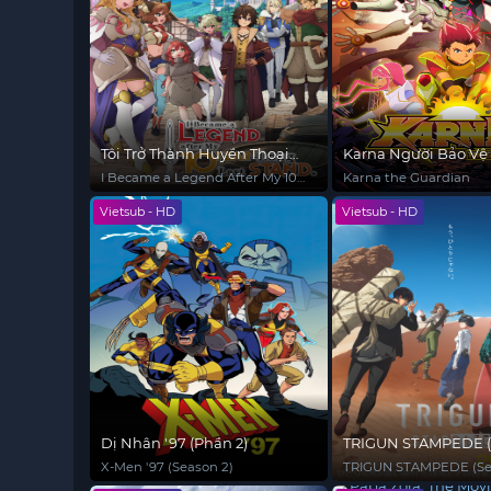
Tôi Trở Thành Huyền Thoại
Karna Người Bảo Vệ
Sau Trận Chiến Cuối Cùng
I Became a Legend After My 10
Karna the Guardian
Kéo Dài 10 Năm
Year-Long Last Stand
Vietsub - HD
Vietsub - HD
Dị Nhân '97 (Phần 2)
TRIGUN STAMPEDE (
Stargaze
X-Men '97 (Season 2)
TRIGUN STAMPEDE (Se