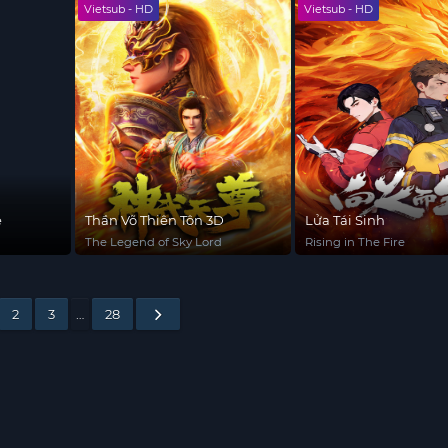
Vietsub - HD
Vietsub - HD
e
Thần Võ Thiên Tôn 3D
Lửa Tái Sinh
The Legend of Sky Lord
Rising in The Fire
2
3
…
28