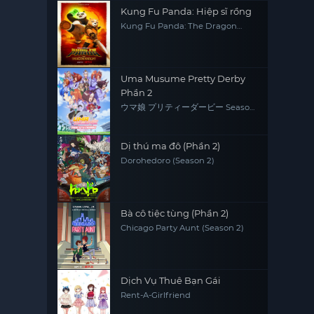
Kung Fu Panda: Hiệp sĩ rồng
Kung Fu Panda: The Dragon
Knight
Uma Musume Pretty Derby
Phần 2
ウマ娘 プリティーダービー Season
2
Dị thú ma đô (Phần 2)
Dorohedoro (Season 2)
Bà cô tiệc tùng (Phần 2)
Chicago Party Aunt (Season 2)
Dịch Vụ Thuê Bạn Gái
Rent-A-Girlfriend