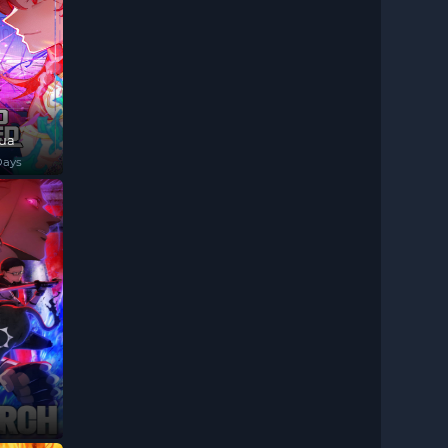
Vua
Days