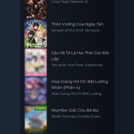
Ling Cage (Season 2)
Thần Vương Của Ngày Tàn
Seraph of the End: Vampire
Reign
Cậu Và Tớ Là Hai Thái Cực Đối
Lập
You and I Are Polar Opposites
Họa Giang Hồ Chi Bất Lương
Nhân (Phần 4)
Họa Giang Hồ Chi Bất Lương
Nhân (Phần 4)
Trailer
Mumbo: Giải Cứu Bé Bự
When Mumbo Jumbo Grew
Giant