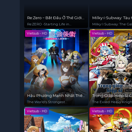
Re:Zero − Bắt Đầu Ở Thế Giới
Milky☆Subway: Tàu 
Khác (Phần 4)
thiên hà – Phim điện
Re:ZERO -Starting Life in
Milky☆Subway: The Gal
Another World- Season 4
Limited Express - the 
Vietsub - HD
Vietsub - HD
Hậu Phương Mạnh Nhất Thế
Trọng Giáp Hiệp Sĩ 
Giới - Nhà Khai Phá Tân Binh
Sinh Bị Lưu Đày Trở
The World's Strongest
The Exiled Heavy Knig
Của Vương Quốc Mê Cung
Địch Nhờ Kiến Thức
Rearguard
How to Game the Syst
Vietsub - HD
Vietsub - HD