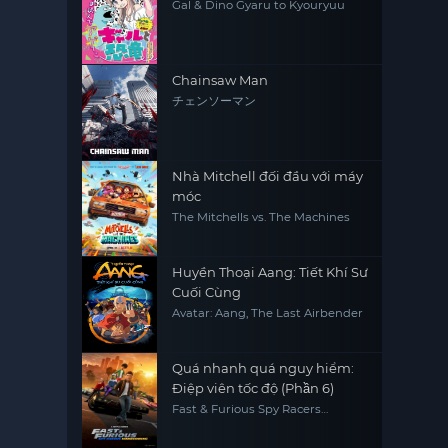
Gal & Dino Gyaru to Kyouryuu
Chainsaw Man
チェンソーマン
Nhà Mitchell đối đầu với máy
móc
The Mitchells vs. The Machines
Huyền Thoại Aang: Tiết Khí Sư
Cuối Cùng
Avatar: Aang, The Last Airbender
Quá nhanh quá nguy hiểm:
Điệp viên tốc độ (Phần 6)
Fast & Furious Spy Racers
(Season 6)