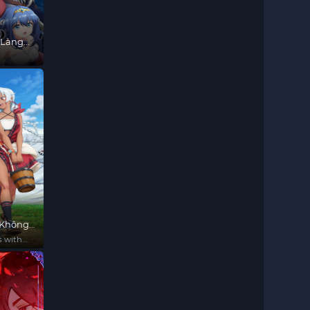
 Làng
 Không
s with