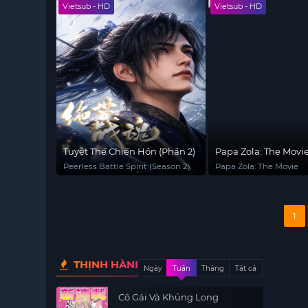
Vietsub - HD
Vietsub - HD
Tuyệt Thế Chiến Hồn (Phần 2)
Papa Zola: The Movi
Peerless Battle Spirit (Season 2)
Papa Zola: The Movie
1
THỊNH HÀNH
Ngày
Tuần
Tháng
Tất cả
Cô Gái Và Khủng Long