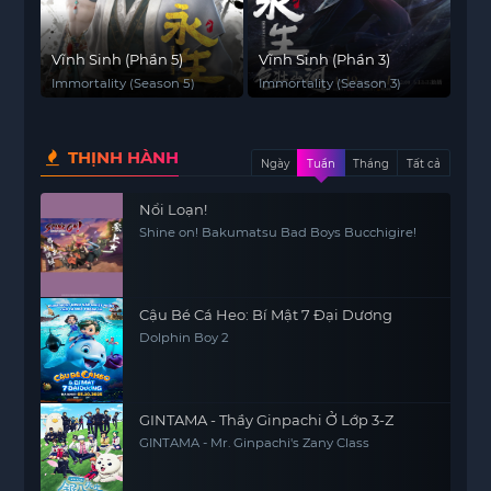
Vĩnh Sinh (Phần 5)
Vĩnh Sinh (Phần 3)
Immortality (Season 5)
Immortality (Season 3)
THỊNH HÀNH
Ngày
Tuần
Tháng
Tất cả
Nổi Loạn!
Shine on! Bakumatsu Bad Boys Bucchigire!
Cậu Bé Cá Heo: Bí Mật 7 Đại Dương
Dolphin Boy 2
GINTAMA - Thầy Ginpachi Ở Lớp 3-Z
GINTAMA - Mr. Ginpachi's Zany Class