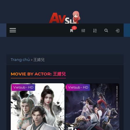
0
Menu
Trang chủ
»
王婧兒
MOVIE BY ACTOR: 王婧兒
Vietsub - HD
Vietsub - HD