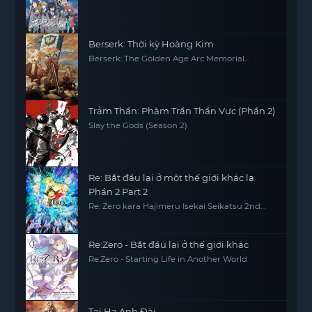
Berserk: Thời kỳ Hoàng Kim
Berserk: The Golden Age Arc Memorial
Edition
Trảm Thần: Phàm Trần Thần Vực (Phần 2)
Slay the Gods (Season 2)
Re: Bắt đầu lại ở một thế giới khác lạ
Phần 2 Part 2
Re: Zero kara Hajimeru Isekai Seikatsu 2nd
Season Part 2, Re0, RE:ZERO
Re:Zero - Bắt đầu lại ở thế giới khác
Re:Zero - Starting Life in Another World
Tại Hạ Anh Đài