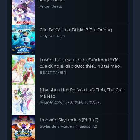
Angel Beats!
Cậu Bé Cá Heo: Bí Mật 7 Đại Dương
Dolphin Boy 2
Luyện thú sư sau khi bị đuổi khỏi tổ đội
của dũng sĩ, gặp được thiếu nữ tai mèo
của chủng tộc mạnh nhất
BEAST TAMER
Nhà Khoa Học Rơi Vào Lưới Tình, Thử Giải
Mã Nào
理系が恋に落ちたので证明してみた。
Học viện Skylanders (Phần 2)
Skylanders Academy (Season 2)