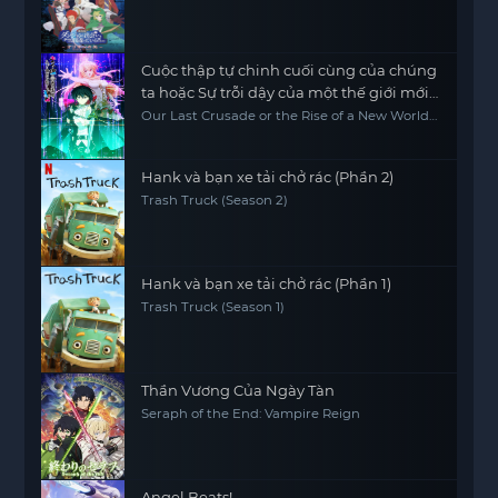
Dungeon? (Season 3)
Cuộc thập tự chinh cuối cùng của chúng
ta hoặc Sự trỗi dậy của một thế giới mới
Phần 2
Our Last Crusade or the Rise of a New World
Season 2
Hank và bạn xe tải chở rác (Phần 2)
Trash Truck (Season 2)
Hank và bạn xe tải chở rác (Phần 1)
Trash Truck (Season 1)
Thần Vương Của Ngày Tàn
Seraph of the End: Vampire Reign
Angel Beats!