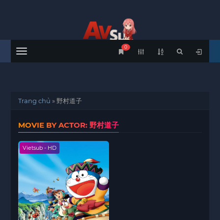
0
Menu
Trang chủ
»
野村道子
MOVIE BY ACTOR: 野村道子
Vietsub - HD