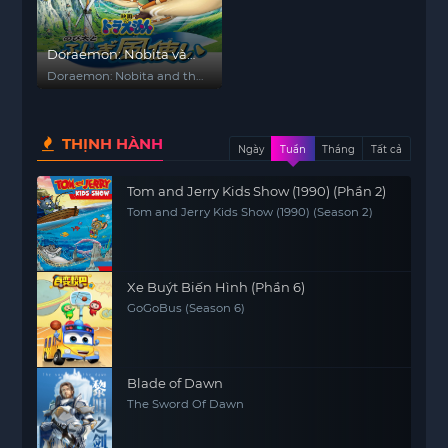
Doraemon: Nobita và
Những Pháp Sư Gió Bí
Doraemon: Nobita and the
Ẩn
Windmasters
THỊNH HÀNH
Ngày
Tuần
Tháng
Tất cả
Tom and Jerry Kids Show (1990) (Phần 2)
Tom and Jerry Kids Show (1990) (Season 2)
Xe Buýt Biến Hình (Phần 6)
GoGoBus (Season 6)
Blade of Dawn
The Sword Of Dawn