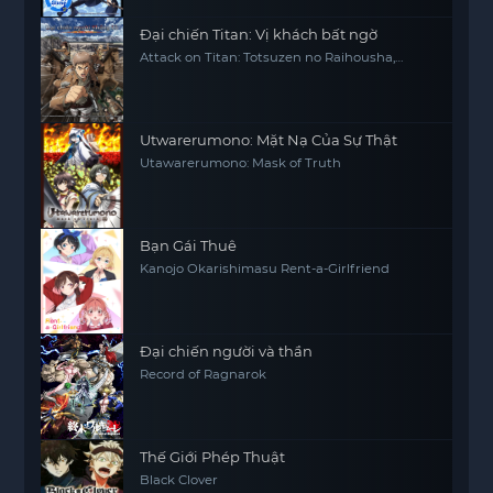
Đại chiến Titan: Vị khách bất ngờ
Attack on Titan: Totsuzen no Raihousha,
Attack on Titan: The Sudden Visitor
Utwarerumono: Mặt Nạ Của Sự Thật
Utawarerumono: Mask of Truth
Bạn Gái Thuê
Kanojo Okarishimasu Rent-a-Girlfriend
Đại chiến người và thần
Record of Ragnarok
Thế Giới Phép Thuật
Black Clover