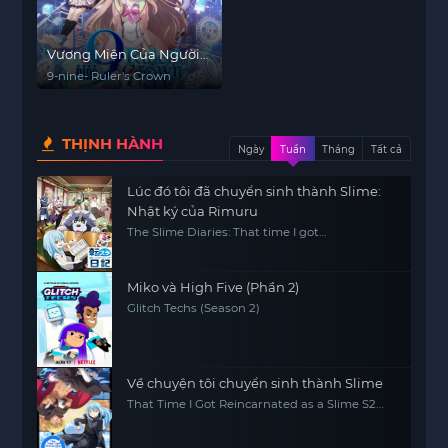
Vương Miện Của Người
Thống Trị
9-nine- Ruler's Crown
THỊNH HÀNH
Ngày
Tuần
Tháng
Tất cả
Lúc đó tôi đã chuyển sinh thành Slime:
Nhật ký của Rimuru
The Slime Diaries: That time I got
reincarnated as a Slime
Miko và High Five (Phần 2)
Glitch Techs (Season 2)
Về chuyện tôi chuyển sinh thành Slime
That Time I Got Reincarnated as a Slime S2
Part2, Tensei Shitara Slime Datta Ken