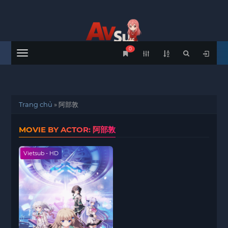
0
Menu
Trang chủ
»
阿部敦
MOVIE BY ACTOR: 阿部敦
Vietsub - HD