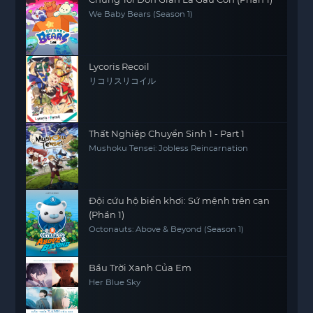
We Baby Bears (Season 1)
Lycoris Recoil
リコリスリコイル
Thất Nghiệp Chuyển Sinh 1 - Part 1
Mushoku Tensei: Jobless Reincarnation
Đội cứu hộ biển khơi: Sứ mệnh trên cạn
(Phần 1)
Octonauts: Above & Beyond (Season 1)
Bầu Trời Xanh Của Em
Her Blue Sky