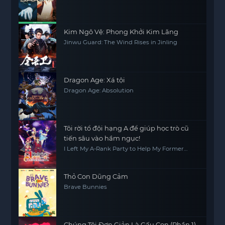
Kim Ngô Vệ: Phong Khởi Kim Lăng
Jinwu Guard: The Wind Rises in Jinling
Dragon Age: Xá tội
Dragon Age: Absolution
Tôi rời tổ đội hạng A để giúp học trò cũ
tiến sâu vào hầm ngục!
I Left My A-Rank Party to Help My Former
Students Reach the Dungeon Depths!
Thỏ Con Dũng Cảm
Brave Bunnies
Chúng Tôi Đơn Giản Là Gấu Con (Phần 1)