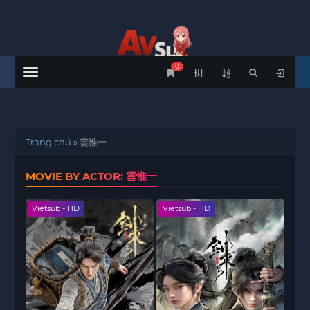
0
Menu
Trang chủ
»
雲惟一
MOVIE BY ACTOR: 雲惟一
Vietsub - HD
Vietsub - HD