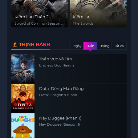
Kiếm Lai (Phần 2)
Kiếm Lai
Sword of Coming (Season
The Swords
2)
THỊNH HÀNH
Ngày
Tuần
Tháng
Tất cả
Thần Vực Vô Tận
Endless God Realm
Dota: Dòng Máu Rồng
Dota: Dragon's Blood
Này Duggee (Phần 1)
Hey Duggee (Season 1)