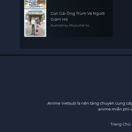
Colleague
Con Gái Ông Trùm Và Người
Giám Hộ
Kumichou Musume to
Sewagakari The Yakuza's Guide
to Babysitting
Anime Vietsub
là nền tảng chuyên cung cấp 
anime miễn phí v
Trang Chủ