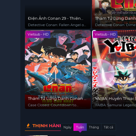
Điện Ảnh Conan 29 - Thiên
Thám Tử Lừng Danh
Thần Sa Ngã Trên Xa Lộ
18: Sát Thủ Bắn Tỉa 
Detective Conan: Fallen Angel of
Detective Conan: Dime
Tưởng
the Highway
Sniper
Vietsub - HD
Vietsub - HD
Thám Tử Lừng Danh Conan 5:
YAIBA: Huyền Thoại
Những Giây Cuối Cùng Tới
Case Closed: Countdown to
YAIBA: Samurai Legen
Thiên Đường
Heaven
THỊNH HÀNH
Ngày
Tuần
Tháng
Tất cả