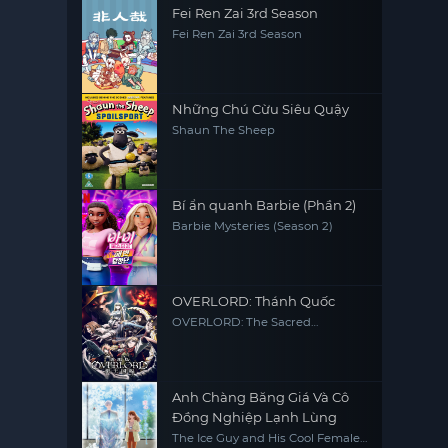
Fei Ren Zai 3rd Season
Fei Ren Zai 3rd Season
Những Chú Cừu Siêu Quậy
Shaun The Sheep
Bí ẩn quanh Barbie (Phần 2)
Barbie Mysteries (Season 2)
OVERLORD: Thánh Quốc
OVERLORD: The Sacred
Kingdom
Anh Chàng Băng Giá Và Cô
Đồng Nghiệp Lạnh Lùng
The Ice Guy and His Cool Female