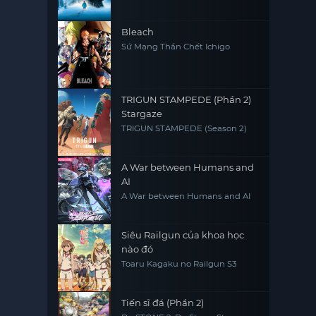
Bleach
Sứ Mạng Thần Chết Ichigo
TRIGUN STAMPEDE (Phần 2)
Stargaze
TRIGUN STAMPEDE (Season 2)
A War between Humans and
AI
A War between Humans and AI
Siêu Railgun của khoa học
nào đó
Toaru Kagaku no Railgun S3
Tiến sĩ đá (Phần 2)