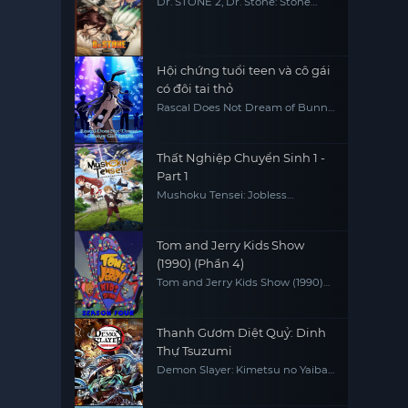
Dr. STONE 2, Dr. Stone: Stone
Wars, Dr. Stone 2nd Season
Hội chứng tuổi teen và cô gái
có đôi tai thỏ
Rascal Does Not Dream of Bunny
Girl Senpai
Thất Nghiệp Chuyển Sinh 1 -
Part 1
Mushoku Tensei: Jobless
Reincarnation
Tom and Jerry Kids Show
(1990) (Phần 4)
Tom and Jerry Kids Show (1990)
(Season 4)
Thanh Gươm Diệt Quỷ: Dinh
Thự Tsuzumi
Demon Slayer: Kimetsu no Yaiba
Tsuzumi Mansion Arc