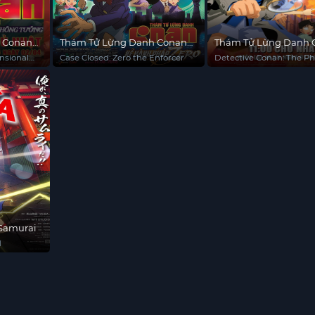
 Conan
Thám Tử Lừng Danh Conan
Thám Tử Lừng Danh C
Không
22: Kẻ Hành Pháp Zero
Bóng Ma Đường Bake
nsional
Case Closed: Zero the Enforcer
Detective Conan: The 
of Baker Street
 Samurai
d