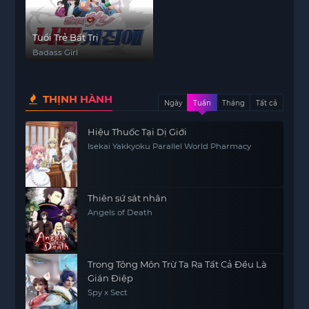
Tuổi Trẻ Bất Trị
Badass Girl
THỊNH HÀNH
Ngày
Tuần
Tháng
Tất cả
Hiệu Thuốc Tại Dị Giới
Isekai Yakkyoku Parallel World Pharmacy
Thiên sứ sát nhân
Angels of Death
Trong Tông Môn Trừ Ta Ra Tất Cả Đều Là
Gián Điệp
Spy x Sect