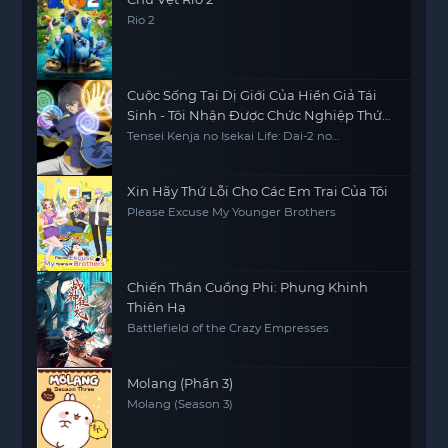
Rio 2
Cuộc Sống Tại Dị Giới Của Hiền Giả Tái
Sinh - Tôi Nhận Được Chức Nghiệp Thứ
Hai, Và Đã Trở Thành Người Mạnh Nhất
Tensei Kenja no Isekai Life: Dai-2 no
Shokugyou wo Ete Sekai Saikyou ni
Thế Giới
Narimashita My Isekai Life: I Gained a Second
Character Class and Became the Strongest
Sage in the World
Xin Hãy Thứ Lỗi Cho Các Em Trai Của Tôi
Please Excuse My Younger Brothers
Chiến Thần Cuồng Phi: Phụng Khinh
Thiên Hạ
Battlefield of the Crazy Empresses
Molang (Phần 3)
Molang (Season 3)