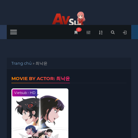
0
Menu
Trang chủ
»
최낙윤
MOVIE BY ACTOR: 최낙윤
Vietsub - HD