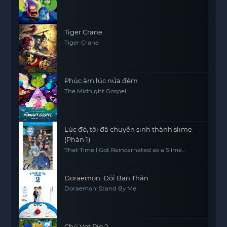
Tiger Crane
Tiger Crane
Phúc âm lúc nửa đêm
The Midnight Gospel
Lúc đó, tôi đã chuyển sinh thành slime
(Phàn 1)
That Time I Got Reincarnated as a Slime
(Season 1)
Doraemon: Đôi Bạn Thân
Doraemon: Stand By Me
Chú Vẹt Rio 2