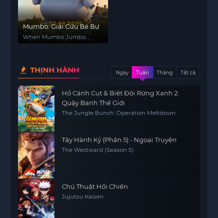
Mumbo: Giải Cứu Bé Bự
When Mumbo Jumbo
Grew Giant
THỊNH HÀNH
Ngày
Tuần
Tháng
Tất cả
Hổ Cánh Cụt & Biệt Đội Rừng Xanh 2:
Quậy Banh Thế Giới
The Jungle Bunch: Operation Meltdown
Tây Hành Kỷ (Phần 5) - Ngoại Truyện
The Westward (Season 5)
Chú Thuật Hồi Chiến
Jujutsu Kaisen