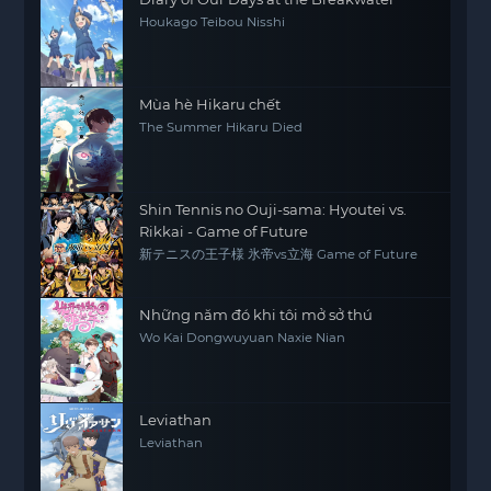
Houkago Teibou Nisshi
Mùa hè Hikaru chết
The Summer Hikaru Died
Shin Tennis no Ouji-sama: Hyoutei vs.
Rikkai - Game of Future
新テニスの王子様 氷帝vs立海 Game of Future
Những năm đó khi tôi mở sở thú
Wo Kai Dongwuyuan Naxie Nian
Leviathan
Leviathan