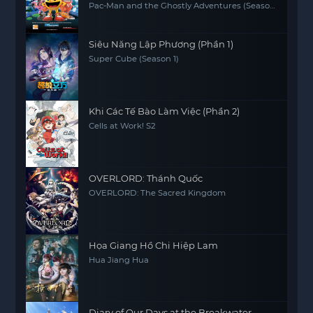
Pac-Man and the Ghostly Adventures (Season
1)
Siêu Năng Lập Phương (Phần 1)
Super Cube (Season 1)
Khi Các Tế Bào Làm Việc (Phần 2)
Cells at Work! S2
OVERLORD: Thánh Quốc
OVERLORD: The Sacred Kingdom
Họa Giang Hồ Chi Hiệp Lam
Hua Jiang Hua
Diary of Our Days at the Breakwater