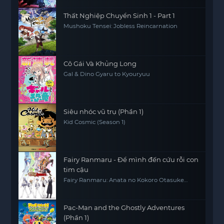
Thất Nghiệp Chuyển Sinh 1 - Part 1
Mushoku Tensei: Jobless Reincarnation
Cô Gái Và Khủng Long
Gal & Dino Gyaru to Kyouryuu
Siêu nhóc vũ trụ (Phần 1)
Kid Cosmic (Season 1)
Fairy Ranmaru - Để mình đến cứu rỗi con
tim cậu
Fairy Ranmaru: Anata no Kokoro Otasuke
Shimasu
Pac-Man and the Ghostly Adventures
(Phần 1)