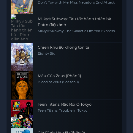
Don't Toy with Me, Miss Nagatoro 2nd Attack
Milky☆Subway: Tàu tốc hành thiên hà –
Phim điện ảnh
Milky☆Subway: The Galactic Limited Express -
the Movie
Chiến khu 86 không tồn tại
Eighty Six
Máu Của Zeus (Phần 1)
Blood of Zeus (Season 1)
Teen Titans: Rắc Rối Ở Tokyo
Teen Titans: Trouble in Tokyo
Gia Đình Hà Mã (Phần 2)