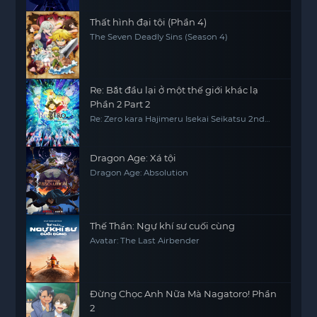
Thất hình đại tội (Phần 4)
The Seven Deadly Sins (Season 4)
Re: Bắt đầu lại ở một thế giới khác lạ
Phần 2 Part 2
Re: Zero kara Hajimeru Isekai Seikatsu 2nd
Season Part 2, Re0, RE:ZERO
Dragon Age: Xá tội
Dragon Age: Absolution
Thế Thần: Ngự khí sư cuối cùng
Avatar: The Last Airbender
Đừng Chọc Anh Nữa Mà Nagatoro! Phần
2