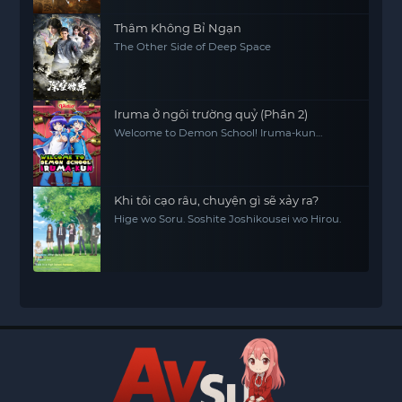
Thâm Không Bỉ Ngạn
The Other Side of Deep Space
Iruma ở ngôi trường quỷ (Phần 2)
Welcome to Demon School! Iruma-kun
(Season 2)
Khi tôi cạo râu, chuyện gì sẽ xảy ra?
Hige wo Soru. Soshite Joshikousei wo Hirou.