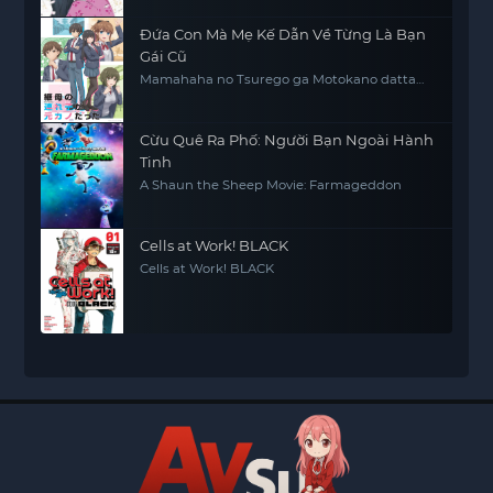
Đứa Con Mà Mẹ Kế Dẫn Về Từng Là Bạn
Gái Cũ
Mamahaha no Tsurego ga Motokano datta
My Stepmom's Daughter Is My Ex
Cừu Quê Ra Phố: Người Bạn Ngoài Hành
Tinh
A Shaun the Sheep Movie: Farmageddon
Cells at Work! BLACK
Cells at Work! BLACK