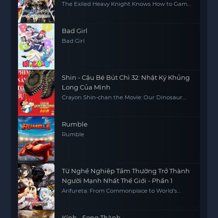
Game
The Exiled Heavy Knight Knows How to Game
the System
Bad Girl
Bad Girl
Shin - Cậu Bé Bút Chì 32: Nhật Ký Khủng
Long Của Mình
Crayon Shin-chan the Movie: Our Dinosaur
Diary
Rumble
Rumble
Từ Nghề Nghiệp Tầm Thường Trở Thành
Người Mạnh Nhất Thế Giới - Phần 1
Arifureta: From Commonplace to World's
Strongest S1
Kính - Song Thành