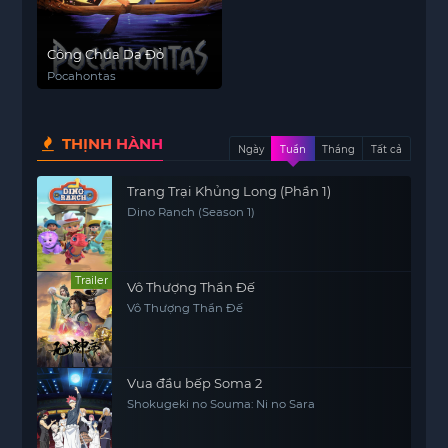
Công Chúa Da Đỏ
Pocahontas
THỊNH HÀNH
Ngày
Tuần
Tháng
Tất cả
Trang Trại Khủng Long (Phần 1)
Dino Ranch (Season 1)
Trailer
Vô Thượng Thần Đế
Vô Thượng Thần Đế
Vua đầu bếp Soma 2
Shokugeki no Souma: Ni no Sara