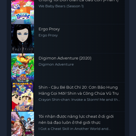
We Baby Bears (Season 1)
Ergo Proxy
Ergo Proxy
Digimon Adventure (2020)
Digimon Adventure
Shin - Cậu Bé Bút Chì 20: Cơn Bão Hung
Hăng Gọi Mời! Shin và Công Chúa Vũ Trụ
Crayon Shin-chan: Invoke a Storm! Me and the
Space Princess
Tôi nhận được năng lực cheat ở dị giới
nên bá đạo luôn ở thế giới thực
I Got a Cheat Skill in Another World and
Became Unrivaled in the Real World, Too