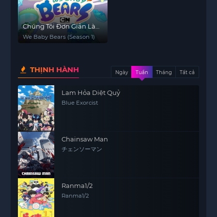
Chúng Tôi Đơn Giản Là
Gấu Con (Phần 1)
We Baby Bears (Season 1)
THỊNH HÀNH
Ngày
Tuần
Tháng
Tất cả
Lam Hỏa Diệt Quỷ
Blue Exorcist
Chainsaw Man
チェンソーマン
Ranma1/2
Ranma1/2