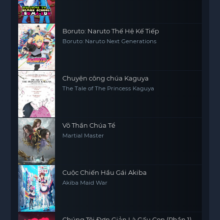
(Season 2)
Boruto: Naruto Thế Hệ Kế Tiếp
Boruto: Naruto Next Generations
Chuyện công chúa Kaguya
The Tale of The Princess Kaguya
Võ Thần Chúa Tể
Martial Master
Cuộc Chiến Hầu Gái Akiba
Akiba Maid War
Chúng Tôi Đơn Giản Là Gấu Con (Phần 1)