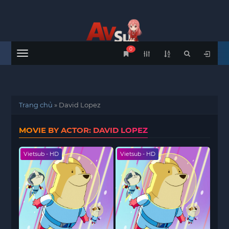
0
Menu
Trang chủ
»
David Lopez
MOVIE BY ACTOR: DAVID LOPEZ
Vietsub - HD
Vietsub - HD