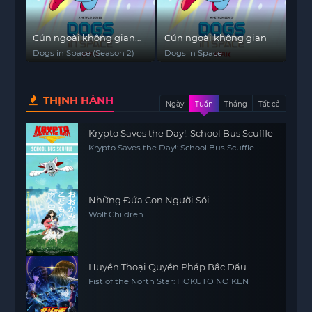
Cún ngoài không gian
Cún ngoài không gian
(Phần 2)
Dogs in Space (Season 2)
Dogs in Space
THỊNH HÀNH
Ngày
Tuần
Tháng
Tất cả
Krypto Saves the Day!: School Bus Scuffle
Krypto Saves the Day!: School Bus Scuffle
Những Đứa Con Người Sói
Wolf Children
Huyền Thoại Quyền Pháp Bắc Đẩu
Fist of the North Star: HOKUTO NO KEN