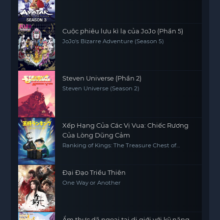
Cuộc phiêu lưu kì lạ của JoJo (Phần 5)
JoJo's Bizarre Adventure (Season 5)
Steven Universe (Phần 2)
Steven Universe (Season 2)
Xếp Hạng Của Các Vị Vua: Chiếc Rương
Của Lòng Dũng Cảm
Ranking of Kings: The Treasure Chest of
Courage
Đại Đạo Triều Thiên
One Way or Another
Ẩm thực dã ngoại tại dị giới với kỹ năng