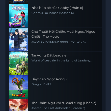
Nhà búp bê của Gabby (Phần 6)
Gabby's Dollhouse (Season 6)
Chú Thuật Hồi Chiến: Hoài Ngọc / Ngọc
Chiết - The Movie
JUJUTSU KAISEN: Hidden Inventory /
Premature Death - The Movie
Tại Vùng Đất Leadale
World of Leadale, In the Land of Leadale,
Riadeiru no Daichi nite
Bảy Viên Ngọc Rồng Z
Dragon Ball Z
Thế Thần: Ngự khí sư cuối cùng (Phần 3)
Avatar: The Last Airbender (Season 3)