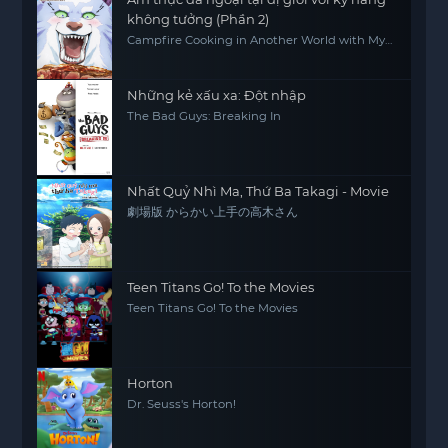
không tưởng (Phần 2)
Campfire Cooking in Another World with My
Absurd Skill (Season 2)
Những kẻ xấu xa: Đột nhập
The Bad Guys: Breaking In
Nhất Quỷ Nhì Ma, Thứ Ba Takagi - Movie
劇場版 からかい上手の高木さん
Teen Titans Go! To the Movies
Teen Titans Go! To the Movies
Horton
Dr. Seuss's Horton!