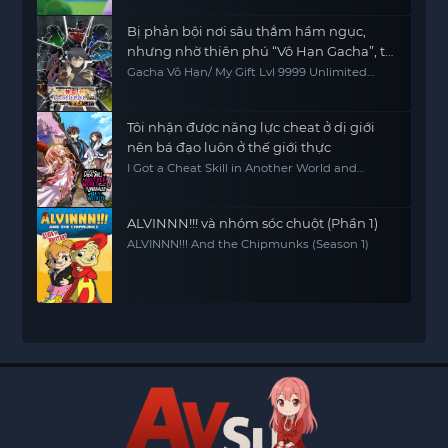
Bị phản bội nơi sâu thẳm hầm ngục,
nhưng nhờ thiên phú “Vô Hạn Gacha”, tôi
chiêu mộ các đồng đội cấp 9999 để trả
Gacha Vô Hạn/ My Gift Lvl 9999 Unlimited
Gacha: Backstabbed in a Backwater
thù các đồng đội cũ và cả thế giới! Đáng
Dungeon, I'm Out for Revenge!
đời chúng!
Tôi nhận được năng lực cheat ở dị giới
nên bá đạo luôn ở thế giới thực
I Got a Cheat Skill in Another World and
Became Unrivaled in the Real World, Too
ALVINNN!!! và nhóm sóc chuột (Phần 1)
ALVINNN!!! And the Chipmunks (Season 1)