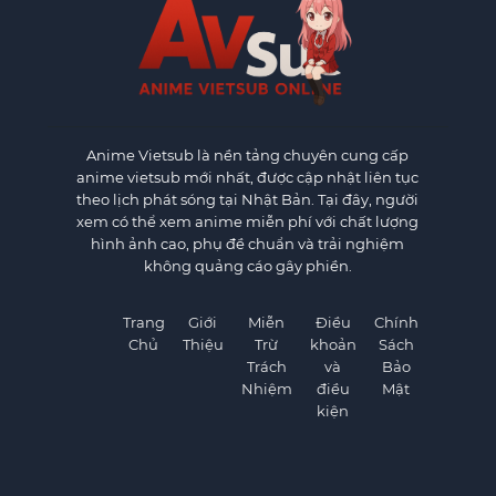
Anime Vietsub
là nền tảng chuyên cung cấp
anime vietsub mới nhất, được cập nhật liên tục
theo lịch phát sóng tại Nhật Bản. Tại đây, người
xem có thể xem anime miễn phí với chất lượng
hình ảnh cao, phụ đề chuẩn và trải nghiệm
không quảng cáo gây phiền.
Trang
Giới
Miễn
Điều
Chính
Chủ
Thiệu
Trừ
khoản
Sách
Trách
và
Bảo
Nhiệm
điều
Mật
kiện
×
×