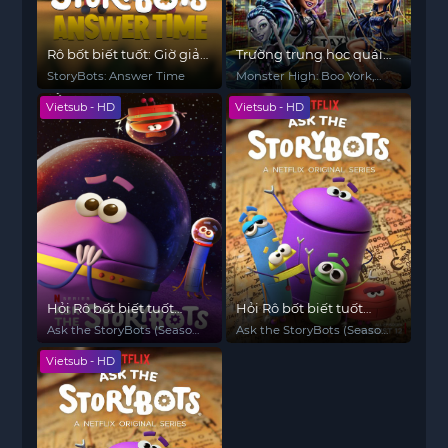
Rô bốt biết tuốt: Giờ giải
Trường trung học quái
đáp
vật: Boo York, Boo York
StoryBots: Answer Time
Monster High: Boo York,
Boo York
Vietsub - HD
Vietsub - HD
Hỏi Rô bốt biết tuốt
Hỏi Rô bốt biết tuốt
(Phần 3)
(Phần 2)
Ask the StoryBots (Season
Ask the StoryBots (Season
3)
2)
Vietsub - HD