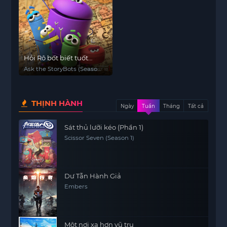
Hỏi Rô bốt biết tuốt
(Phần 1)
Ask the StoryBots (Season
1)
THỊNH HÀNH
Ngày
Tuần
Tháng
Tất cả
Sát thủ lưỡi kéo (Phần 1)
Scissor Seven (Season 1)
Dư Tẫn Hành Giả
Embers
Một nơi xa hơn vũ trụ