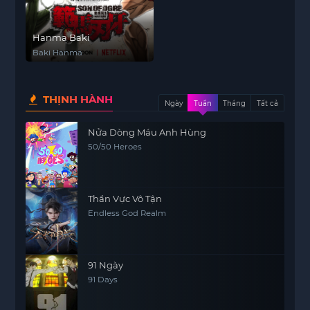
Hanma Baki
Baki Hanma
THỊNH HÀNH
Ngày
Tuần
Tháng
Tất cả
Nửa Dòng Máu Anh Hùng
50/50 Heroes
Thần Vực Vô Tận
Endless God Realm
91 Ngày
91 Days