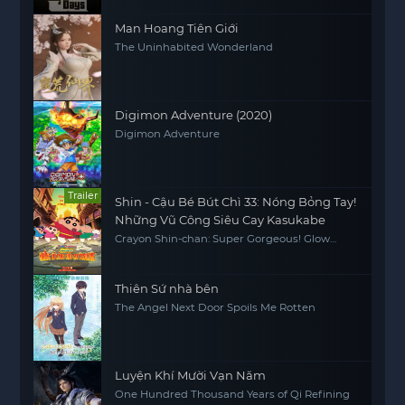
Man Hoang Tiên Giới
The Uninhabited Wonderland
Digimon Adventure (2020)
Digimon Adventure
Trailer
Shin - Cậu Bé Bút Chì 33: Nóng Bỏng Tay!
Những Vũ Công Siêu Cay Kasukabe
Crayon Shin-chan: Super Gorgeous! Glow
Kasukabe Dancer
Thiên Sứ nhà bên
The Angel Next Door Spoils Me Rotten
Luyện Khí Mười Vạn Năm
One Hundred Thousand Years of Qi Refining