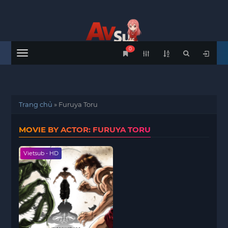
0
Menu
Trang chủ
»
Furuya Toru
MOVIE BY ACTOR: FURUYA TORU
Vietsub - HD