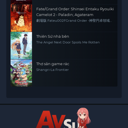
Fate/Grand Order: Shinsei Entaku Ryouiki
Camelot 2 - Paladin; Agateram
劇場版 Fateu002FGrand Order -神聖円卓領域
キャメロット- 後編 Paladin; Agateram
Thiên Sứ nhà bên
The Angel Next Door Spoils Me Rotten
Thợ săn game rác
Shangri-La Frontier