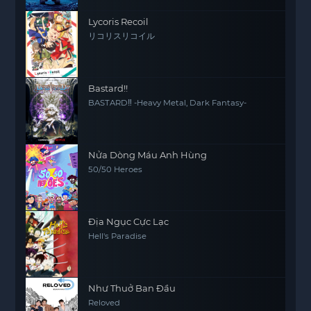
Lycoris Recoil
リコリスリコイル
Bastard!!
BASTARD‼ -Heavy Metal, Dark Fantasy-
Nửa Dòng Máu Anh Hùng
50/50 Heroes
Địa Ngục Cực Lạc
Hell's Paradise
Như Thuở Ban Đầu
Reloved