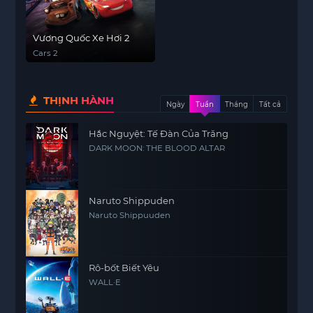
Vương Quốc Xe Hơi 2
Cars 2
THỊNH HÀNH
Ngày
Tuần
Tháng
Tất cả
Hắc Nguyệt: Tế Đàn Của Trăng
DARK MOON: THE BLOOD ALTAR
Naruto Shippuden
Naruto Shippuuden
Rô-bốt Biết Yêu
WALL·E