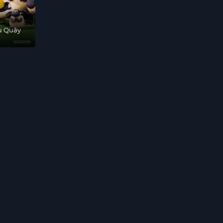
u Quậy