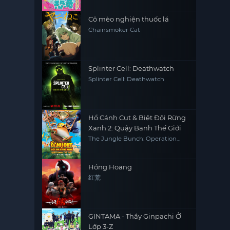
Cô mèo nghiện thuốc lá
Chainsmoker Cat
Splinter Cell: Deathwatch
Splinter Cell: Deathwatch
Hổ Cánh Cụt & Biệt Đội Rừng
Xanh 2: Quậy Banh Thế Giới
The Jungle Bunch: Operation
Meltdown
Hồng Hoang
红荒
GINTAMA - Thầy Ginpachi Ở
Lớp 3-Z