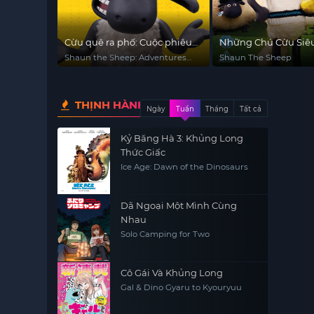
Cừu quê ra phố: Cuộc phiêu
Những Chú Cừu Siê
lưu từ trang trại
Shaun the Sheep: Adventures
Shaun The Sheep
from Mossy Bottom
THỊNH HÀNH
Ngày
Tuần
Tháng
Tất cả
Kỷ Băng Hà 3: Khủng Long
Thức Giấc
Ice Age: Dawn of the Dinosaurs
Dã Ngoại Một Mình Cùng
Nhau
Solo Camping for Two
Cô Gái Và Khủng Long
Gal & Dino Gyaru to Kyouryuu