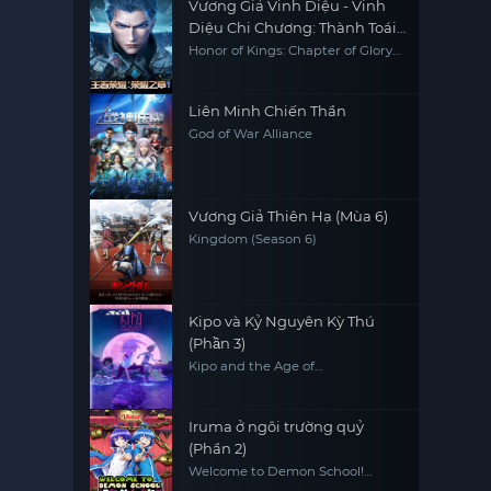
Vương Giả Vinh Diệu - Vinh
Diệu Chi Chương: Thành Toái
Nguyệt (Phần 2)
Honor of Kings: Chapter of Glory
(Season 2)
Liên Minh Chiến Thần
God of War Alliance
Vương Giả Thiên Hạ (Mùa 6)
Kingdom (Season 6)
Kipo và Kỷ Nguyên Kỳ Thú
(Phần 3)
Kipo and the Age of
Wonderbeasts (Season 3)
Iruma ở ngôi trường quỷ
(Phần 2)
Welcome to Demon School!
Iruma-kun (Season 2)