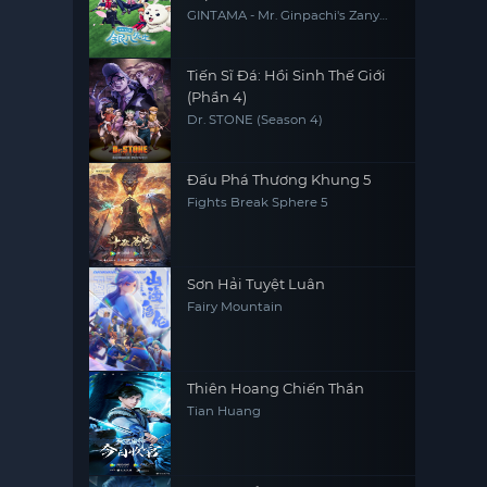
GINTAMA - Mr. Ginpachi's Zany
Class
Tiến Sĩ Đá: Hồi Sinh Thế Giới
(Phần 4)
Dr. STONE (Season 4)
Đấu Phá Thương Khung 5
Fights Break Sphere 5
Sơn Hải Tuyệt Luân
Fairy Mountain
Thiên Hoang Chiến Thần
Tian Huang