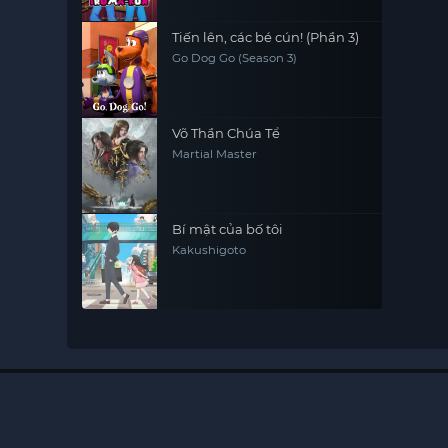
Tiến lên, các bé cún! (Phần 3)
Go Dog Go (Season 3)
Võ Thần Chúa Tể
Martial Master
Bí mật của bố tôi
Kakushigoto