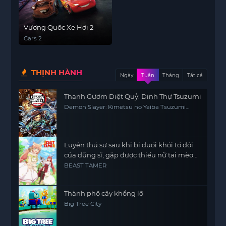
Vương Quốc Xe Hơi 2
Cars 2
THỊNH HÀNH
Ngày
Tuần
Tháng
Tất cả
Thanh Gươm Diệt Quỷ: Dinh Thự Tsuzumi
Demon Slayer: Kimetsu no Yaiba Tsuzumi
Mansion Arc
Luyện thú sư sau khi bị đuổi khỏi tổ đội
của dũng sĩ, gặp được thiếu nữ tai mèo
của chủng tộc mạnh nhất
BEAST TAMER
Thành phố cây khổng lồ
Big Tree City