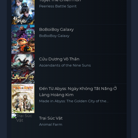
Peerless Battle Spirit
BoBoiBoy Galaxy
BoBoiBoy Galaxy
Cửu Dương Võ Thần
Ascendants of the Nine Suns
Đến Từ Abyss: Ngày Không Tắt Nắng Ở
Làng Hoàng Kim
Made in Abyss: The Golden City of the
Scorching Sun
Trại Súc Vật
Animal Farm