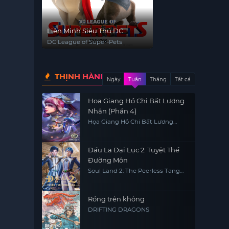
Liên Minh Siêu Thú DC
DC League of Super-Pets
THỊNH HÀNH
Ngày
Tuần
Tháng
Tất cả
Họa Giang Hồ Chi Bất Lương
Nhân (Phần 4)
Họa Giang Hồ Chi Bất Lương
Nhân (Phần 4)
Đấu La Đại Lục 2: Tuyệt Thế
Đường Môn
Soul Land 2: The Peerless Tang
Clan
Rồng trên không
DRIFTING DRAGONS