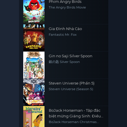
Phim Angry Birds
The Angry Birds Movie
Gia Đình Nhà Cáo
Fantastic Mr. Fox
Gin no Saji Silver Spoon
銀の匙 Silver Spoon
Steven Universe (Phần 5)
Steven Universe (Season 5)
BoJack Horseman - Tập đặc
biệt mừng Giáng Sinh: Điều
ước giáng sinh của Sabrina
BoJack Horseman Christmas
Special: Sabrina's Christmas Wish