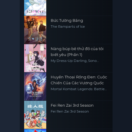
You, Tonikaku Kawaii
Bức Tường Băng
The Ramparts of Ice
Nàng búp bê thử đồ của tôi
biết yêu (Phần 1)
My Dress-Up Darling, Sono
Kisekae Ningyou wa Koi wo Suru
Huyền Thoại Rồng Đen: Cuộc
Chiến Của Các Vương Quốc
Mortal Kombat Legends: Battle
of the Realms
Fei Ren Zai 3rd Season
Fei Ren Zai 3rd Season