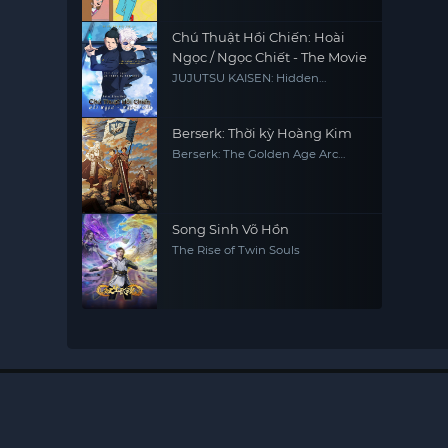
Chú Thuật Hồi Chiến: Hoài
Ngọc / Ngọc Chiết - The Movie
JUJUTSU KAISEN: Hidden
Inventory / Premature Death -
The Movie
Berserk: Thời kỳ Hoàng Kim
Berserk: The Golden Age Arc
Memorial Edition
Song Sinh Võ Hồn
The Rise of Twin Souls