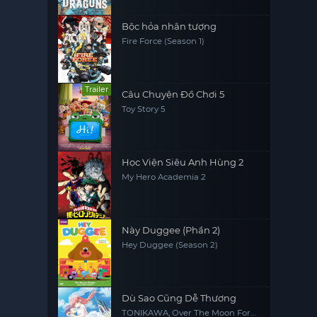
Bộc hỏa nhân tượng
Fire Force (Season 1)
Trailer
Câu Chuyện Đồ Chơi 5
Toy Story 5
Học Viện Siêu Anh Hùng 2
My Hero Academia 2
Này Duggee (Phần 2)
Hey Duggee (Season 2)
Dù Sao Cũng Dễ Thương
TONIKAWA, Over The Moon For