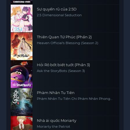
Sự quyến rũ của 2.5D
2.5 Dimensional Seduction
Thiên Quan Tứ Phúc (Phần 2)
Heaven Official's Blessing (Season 2)
Hỏi Rô bốt biết tuốt (Phần 3)
Ask the StoryBots (Season 3)
Phàm Nhân Tu Tiên
Phàm Nhân Tu Tiên Chi Phàm Nhân Phong
Khởi Thiên Nam, Fan Ren Xiu Xian Zhuan
Nhà ái quốc Moriarty
Moriarty the Patriot