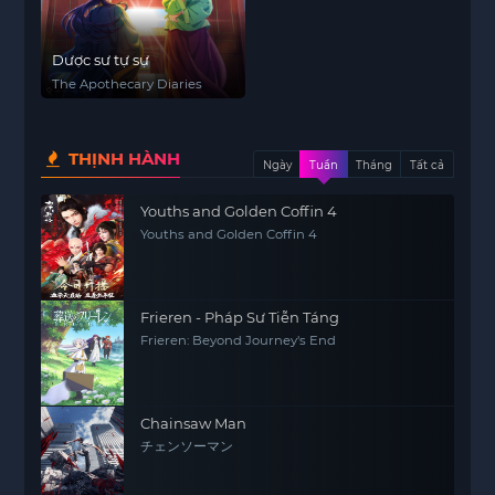
Dược sư tự sự
The Apothecary Diaries
THỊNH HÀNH
Ngày
Tuần
Tháng
Tất cả
Youths and Golden Coffin 4
Youths and Golden Coffin 4
Frieren - Pháp Sư Tiễn Táng
Frieren: Beyond Journey's End
Chainsaw Man
チェンソーマン