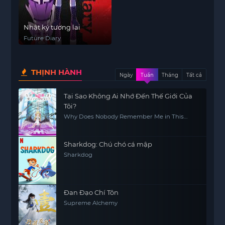
Nhật ký tương lai
Future Diary
THỊNH HÀNH
Ngày
Tuần
Tháng
Tất cả
Tại Sao Không Ai Nhớ Đến Thế Giới Của
Tôi?
Why Does Nobody Remember Me in This
World?
Sharkdog: Chú chó cá mập
Sharkdog
Đan Đạo Chí Tôn
Supreme Alchemy