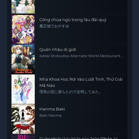
Công chúa ngủ trong lâu đài quỷ
魔王城でおやすみ
Quán nhậu dị giới
Isekai Shokudou Alternate World Restaurant
The Other World Dining Hall
Nhà Khoa Học Rơi Vào Lưới Tình, Thử Giải
Mã Nào
理系が恋に落ちたので证明してみた。
Hanma Baki
Baki Hanma
Cuộc phiêu lưu kỳ lạ của JoJo (Phần 4)