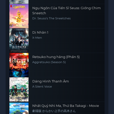
Ngụ Ngôn Của Tiến Sĩ Seuss: Giống Chim
Sneetch
Dr. Seuss's The Sneetches
Dị Nhân 1
X-Men
Retsuko hung hăng (Phần 5)
Aggretsuko (Season 5)
Dáng Hình Thanh Âm
A Silent Voice
Nhất Quỷ Nhì Ma, Thứ Ba Takagi - Movie
劇場版 からかい上手の高木さん