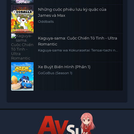
Những cuộc phiêu lưu kỳ quặc của
James và Max
Oddballs
Kaguya-sama: Cuộc Chiến Tỏ Tình - Ultra
Romantic
Kaguya-sama wa Kokurasetai: Tensai-tachi no
Ren'ai Zunousen - Ultra Romantic
Xe Buýt Biến Hình (Phần 1)
GoGoBus (Season 1)