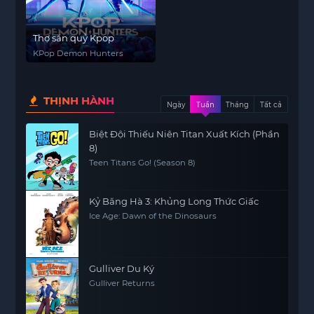
Thợ săn quỷ Kpop
KPop Demon Hunters
THỊNH HÀNH
Ngày
Tuần
Tháng
Tất cả
Biệt Đội Thiếu Niên Titan Xuất Kích (Phần
8)
Teen Titans Go! (Season 8)
Kỷ Băng Hà 3: Khủng Long Thức Giấc
Ice Age: Dawn of the Dinosaurs
Gulliver Du Ký
Gulliver Returns