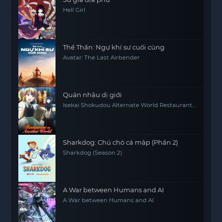
Hell Girl
Thế Thần: Ngự khí sư cuối cùng
Avatar: The Last Airbender
Quán nhậu dị giới
Isekai Shokudou Alternate World Restaurant
The Other World Dining Hall
Sharkdog: Chú chó cá mập (Phần 2)
Sharkdog (Season 2)
A War between Humans and AI
A War between Humans and AI