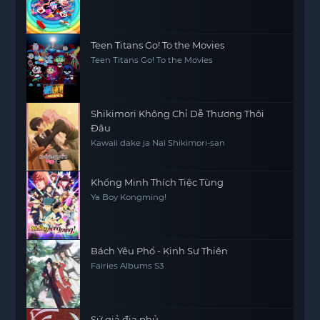
Teen Titans Go! To the Movies
Teen Titans Go! To the Movies
Shikimori Không Chỉ Dễ Thương Thôi
Đâu
Kawaii dake ja Nai Shikimori-san
Khổng Minh Thích Tiệc Tùng
Ya Boy Kongming!
Bách Yêu Phổ - Kinh Sư Thiên
Fairies Albums S3
Sứ giả địa phủ