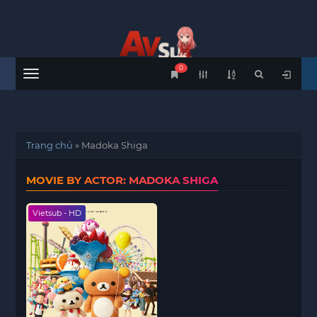
0
Menu
Trang chủ
»
Madoka Shiga
MOVIE BY ACTOR: MADOKA SHIGA
Vietsub - HD