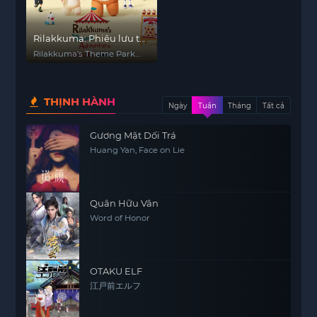
Rilakkuma: Phiêu lưu tại
công viên giải trí
Rilakkuma's Theme Park
Adventure
THỊNH HÀNH
Ngày
Tuần
Tháng
Tất cả
Gương Mặt Dối Trá
Huang Yan, Face on Lie
Quân Hữu Vân
Word of Honor
OTAKU ELF
江戸前エルフ