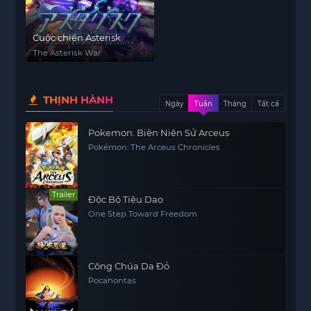
Cuộc chiến Asterisk
The Asterisk War
THỊNH HÀNH
Ngày
Tuần
Tháng
Tất cả
Pokemon: Biên Niên Sử Arceus
Pokémon: The Arceus Chronicles
Trailer
Độc Bộ Tiêu Dao
One Step Toward Freedom
Công Chúa Da Đỏ
Pocahontas