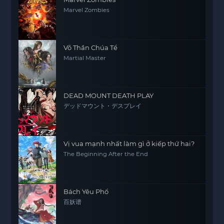
Marvel Zombies
Võ Thần Chúa Tể
Martial Master
DEAD MOUNT DEATH PLAY
デッドマウント・デスプレイ
Vị vua mạnh nhất làm gì ở kiếp thứ hai?
The Beginning After the End
Bách Yêu Phổ
百妖谱