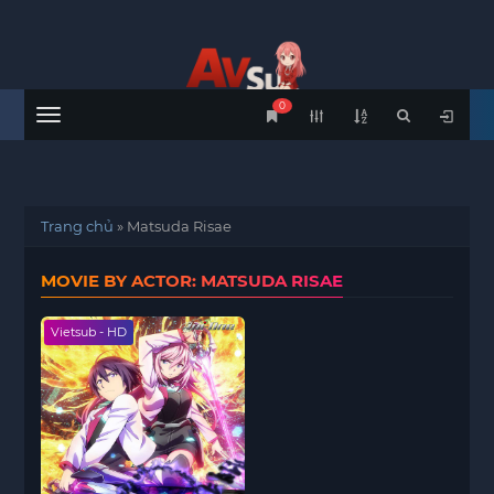
0
Menu
Trang chủ
»
Matsuda Risae
MOVIE BY ACTOR: MATSUDA RISAE
Vietsub - HD