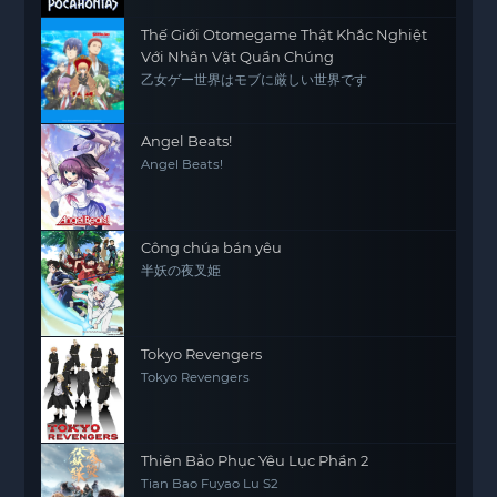
Thế Giới Otomegame Thật Khắc Nghiệt
Với Nhân Vật Quần Chúng
乙女ゲー世界はモブに厳しい世界です
Angel Beats!
Angel Beats!
Công chúa bán yêu
半妖の夜叉姫
Tokyo Revengers
Tokyo Revengers
Thiên Bảo Phục Yêu Lục Phần 2
Tian Bao Fuyao Lu S2