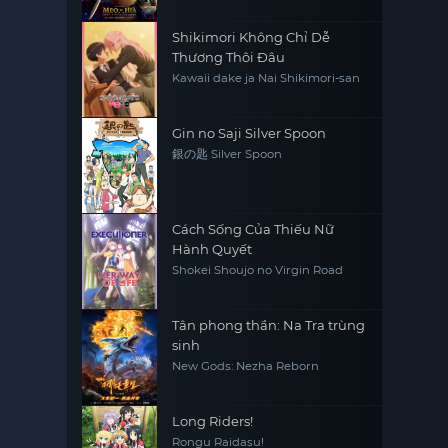
Shikimori Không Chỉ Dễ
Thương Thôi Đâu
Kawaii dake ja Nai Shikimori-san
Gin no Saji Silver Spoon
銀の匙 Silver Spoon
Cách Sống Của Thiếu Nữ
Hành Quyết
Shokei Shoujo no Virgin Road
Tân phong thần: Na Tra trùng
sinh
New Gods: Nezha Reborn
Long Riders!
Rongu Raidasu!