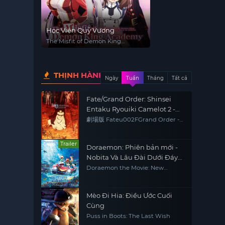
Học Viện Quỷ Vương
The Misfit of Demon King
Academy
THỊNH HÀNH
Ngày
Tuần
Tháng
Tất cả
Fate/Grand Order: Shinsei
Entaku Ryouiki Camelot 2 -
Paladin; Agateram
劇場版 Fateu002FGrand Order -
神聖円卓領域キャメロット- 後編
Paladin; Agateram
Trailer
Doraemon: Phiên bản mới -
Nobita Và Lâu Đài Dưới Đáy
Biển
Doraemon the Movie: New
Nobita and the Castle of the
Undersea Devil
Mèo Đi Hia: Điều Ước Cuối
Cùng
Puss in Boots: The Last Wish