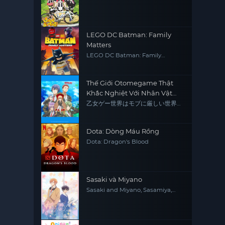
LEGO DC Batman: Family
Matters
LEGO DC Batman: Family
Matters
Thế Giới Otomegame Thật
Khắc Nghiệt Với Nhân Vật
Quần Chúng
乙女ゲー世界はモブに厳しい世界で
す
Dota: Dòng Máu Rồng
Dota: Dragon's Blood
Sasaki và Miyano
Sasaki and Miyano, Sasamiya,
Sasaki to Miyano