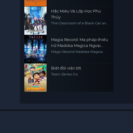
Hắc Miêu Và Lớp Học Phù
Thủy
The Classroom of a Black Cat and
a Witch
Magia Record: Ma pháp thiếu
nữ Madoka Magica Ngoại
truyện
Magic Record Madoka Magica
Gaiden
Biệt đội việc tốt
Team Zenko Go