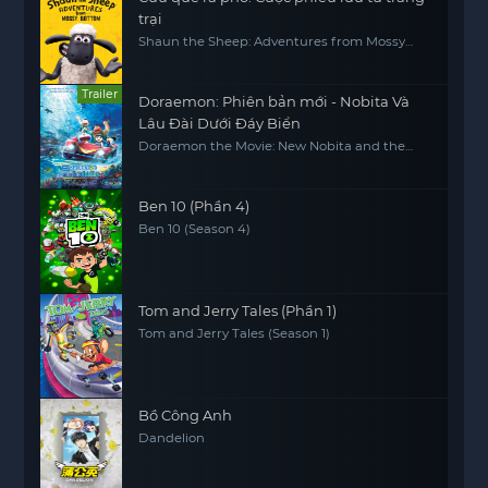
trại
Shaun the Sheep: Adventures from Mossy
Bottom
Trailer
Doraemon: Phiên bản mới - Nobita Và
Lâu Đài Dưới Đáy Biển
Doraemon the Movie: New Nobita and the
Castle of the Undersea Devil
Ben 10 (Phần 4)
Ben 10 (Season 4)
Tom and Jerry Tales (Phần 1)
Tom and Jerry Tales (Season 1)
Bồ Công Anh
Dandelion