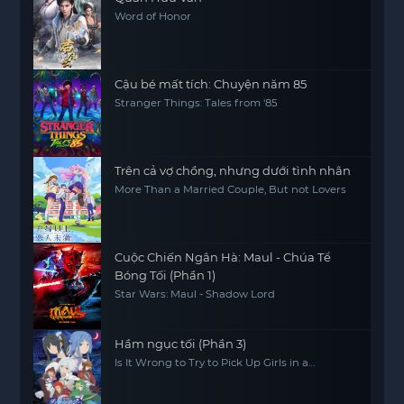
Word of Honor
Cậu bé mất tích: Chuyện năm 85
Stranger Things: Tales from '85
Trên cả vợ chồng, nhưng dưới tình nhân
More Than a Married Couple, But not Lovers
Cuộc Chiến Ngân Hà: Maul - Chúa Tể
Bóng Tối (Phần 1)
Star Wars: Maul - Shadow Lord
Hầm ngục tối (Phần 3)
Is It Wrong to Try to Pick Up Girls in a
Dungeon? (Season 3)