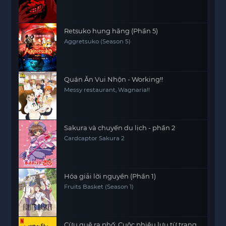
Retsuko hung hăng (Phần 5)
Aggretsuko (Season 5)
Quán Ăn Vui Nhộn - Working!!
Messy restaurant, Wagnaria!!
Sakura và chuyến du lịch - phần 2
Cardcaptor Sakura 2
Hóa giải lời nguyền (Phần 1)
Fruits Basket (Season 1)
Cừu quê ra phố: Cuộc phiêu lưu từ trang