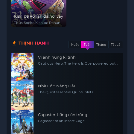
Kishibe Rohan đã nói vậy
Thus Spoke Kishibe Rohan
THỊNH HÀNH
Ngày
Tuần
Tháng
Tất cả
Vị anh hùng kĩ tính
Cautious Hero: The Hero Is Overpowered but
Overly Cautious
Nhà Có 5 Nàng Dâu
The Quintessential Quintuplets
Cagaster: Lồng côn trùng
Cagaster of an Insect Cage