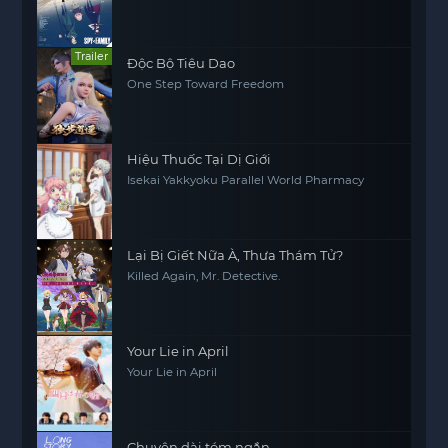
Trailer
Độc Bộ Tiêu Dao
One Step Toward Freedom
Hiệu Thuốc Tại Dị Giới
Isekai Yakkyoku Parallel World Pharmacy
Lại Bị Giết Nữa À, Thưa Thám Tử?
Killed Again, Mr. Detective.
Your Lie in April
Your Lie in April
Chuyện dài tóm ngắn