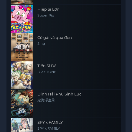
Hiệp Sĩ Lợn
Super Pig
Cô gái và quạ đen
Sing
Tiến Sĩ Đá
DR. STONE
Định Hải Phù Sinh Lục
定海浮生录
SPY x FAMILY
SPY x FAMILY