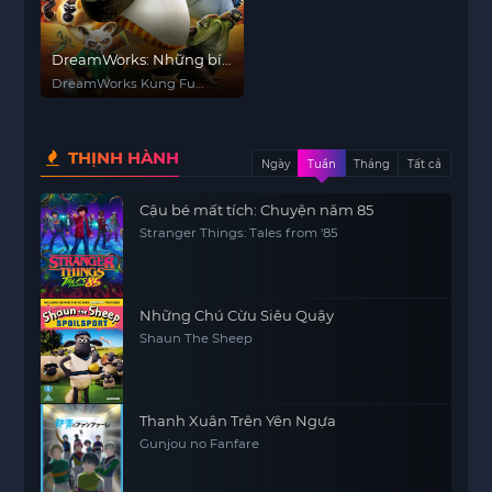
DreamWorks: Những bí
mật tuyệt vời của gấu
DreamWorks Kung Fu
trúc Kung Fu
Panda Awesome Secrets
THỊNH HÀNH
Ngày
Tuần
Tháng
Tất cả
Cậu bé mất tích: Chuyện năm 85
Stranger Things: Tales from '85
Những Chú Cừu Siêu Quậy
Shaun The Sheep
Thanh Xuân Trên Yên Ngựa
Gunjou no Fanfare