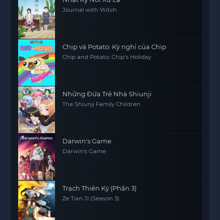
Journal with Witch
Chip và Potato: Kỳ nghỉ của Chip
Chip and Potato: Chip’s Holiday
Những Đứa Trẻ Nhà Shiunji
The Shiunji Family Children
Darwin's Game
Darwin's Game
Trạch Thiên Ký (Phần 3)
Ze Tian Ji (Season 3)