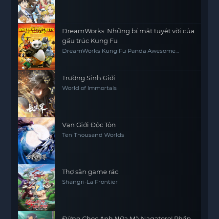
DreamWorks: Những bí mật tuyệt vời của
gấu trúc Kung Fu
DreamWorks Kung Fu Panda Awesome
Secrets
Trường Sinh Giới
World of Immortals
Vạn Giới Độc Tôn
Ten Thousand Worlds
Thợ săn game rác
Shangri-La Frontier
Đừng Chọc Anh Nữa Mà Nagatoro! Phần