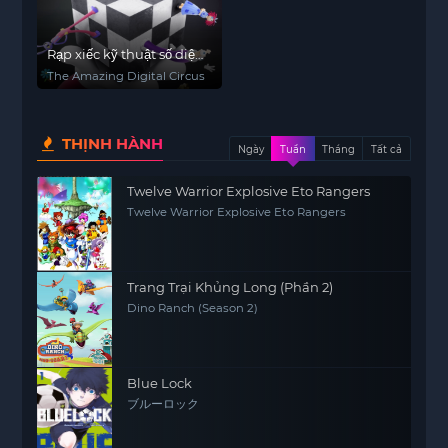
Rạp xiếc kỹ thuật số diệu
kỳ
The Amazing Digital Circus
THỊNH HÀNH
Ngày
Tuần
Tháng
Tất cả
Twelve Warrior Explosive Eto Rangers
Twelve Warrior Explosive Eto Rangers
Trang Trại Khủng Long (Phần 2)
Dino Ranch (Season 2)
Blue Lock
ブルーロック