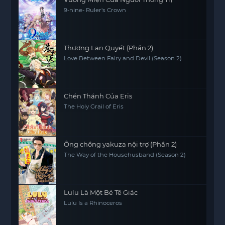
9-nine- Ruler's Crown
Thương Lan Quyết (Phần 2)
Love Between Fairy and Devil (Season 2)
Chén Thánh Của Eris
The Holy Grail of Eris
Ông chồng yakuza nội trợ (Phần 2)
The Way of the Househusband (Season 2)
Lulu Là Một Bé Tê Giác
Lulu Is a Rhinoceros