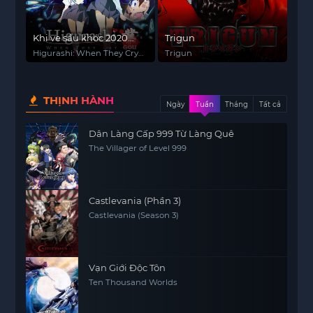
Khi ve sầu khóc 2020
Trigun
(Phần 1)
Higurashi: When They Cry
Trigun
GOU (Season 1)
THỊNH HÀNH
Ngày
Tuần
Tháng
Tất cả
Dân Làng Cấp 999 Từ Làng Quê
The Villager of Level 999
Castlevania (Phần 3)
Castlevania (Season 3)
Vạn Giới Độc Tôn
Ten Thousand Worlds