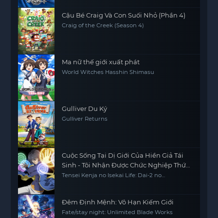
Cậu Bé Craig Và Con Suối Nhỏ (Phần 4)
Craig of the Creek (Season 4)
Ma nữ thế giới xuất phát
World Witches Hasshin Shimasu
Gulliver Du Ký
Gulliver Returns
Cuộc Sống Tại Dị Giới Của Hiền Giả Tái
Sinh - Tôi Nhận Được Chức Nghiệp Thứ
Hai, Và Đã Trở Thành Người Mạnh Nhất
Tensei Kenja no Isekai Life: Dai-2 no
Shokugyou wo Ete Sekai Saikyou ni
Thế Giới
Narimashita My Isekai Life: I Gained a Second
Character Class and Became the Strongest
Sage in the World
Đêm Định Mệnh: Vô Hạn Kiếm Giới
Fate/stay night: Unlimited Blade Works