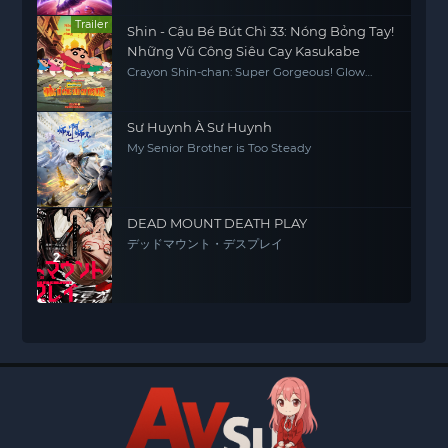
Trailer
Shin - Cậu Bé Bút Chì 33: Nóng Bỏng Tay!
Những Vũ Công Siêu Cay Kasukabe
Crayon Shin-chan: Super Gorgeous! Glow
Kasukabe Dancer
Sư Huynh À Sư Huynh
My Senior Brother is Too Steady
DEAD MOUNT DEATH PLAY
デッドマウント・デスプレイ