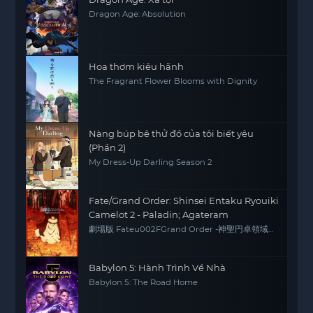
Dragon Age: Absolution
Hoa thơm kiêu hãnh
The Fragrant Flower Blooms with Dignity
Nàng búp bê thử đồ của tôi biết yêu
(Phần 2)
My Dress-Up Darling Season 2
Fate/Grand Order: Shinsei Entaku Ryouiki
Camelot 2 - Paladin; Agateram
劇場版 Fateu002FGrand Order -神聖円卓領域
キャメロット- 後編 Paladin; Agateram
Babylon 5: Hành Trình Về Nhà
Babylon 5: The Road Home