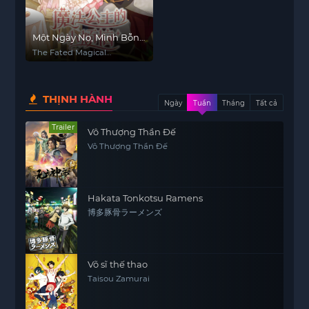
Một Ngày Nọ, Mình Bỗng
Dưng Trở Thành Công
The Fated Magical
Chúa
Princess: Who Made Me a
Princess
THỊNH HÀNH
Ngày
Tuần
Tháng
Tất cả
Trailer
Vô Thượng Thần Đế
Vô Thượng Thần Đế
Hakata Tonkotsu Ramens
博多豚骨ラーメンズ
Võ sĩ thế thao
Taisou Zamurai