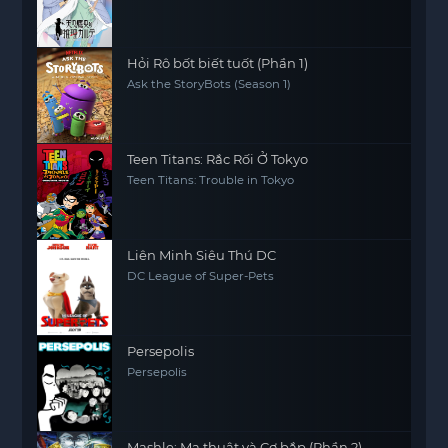
Hỏi Rô bốt biết tuốt (Phần 1)
Ask the StoryBots (Season 1)
Teen Titans: Rắc Rối Ở Tokyo
Teen Titans: Trouble in Tokyo
Liên Minh Siêu Thú DC
DC League of Super-Pets
Persepolis
Persepolis
Mashle: Ma thuật và Cơ bắp (Phần 2)