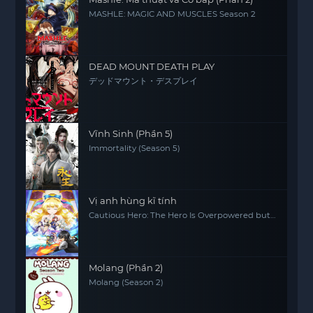
MASHLE: MAGIC AND MUSCLES Season 2
DEAD MOUNT DEATH PLAY
デッドマウント・デスプレイ
Vĩnh Sinh (Phần 5)
Immortality (Season 5)
Vị anh hùng kĩ tính
Cautious Hero: The Hero Is Overpowered but
Overly Cautious
Molang (Phần 2)
Molang (Season 2)