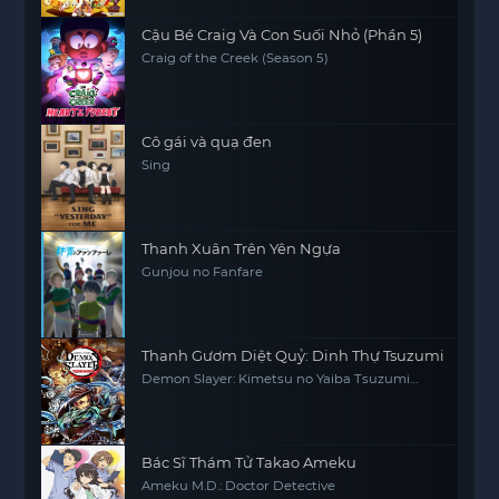
Cậu Bé Craig Và Con Suối Nhỏ (Phần 5)
Craig of the Creek (Season 5)
Cô gái và quạ đen
Sing
Thanh Xuân Trên Yên Ngựa
Gunjou no Fanfare
Thanh Gươm Diệt Quỷ: Dinh Thự Tsuzumi
Demon Slayer: Kimetsu no Yaiba Tsuzumi
Mansion Arc
Bác Sĩ Thám Tử Takao Ameku
Ameku M.D.: Doctor Detective