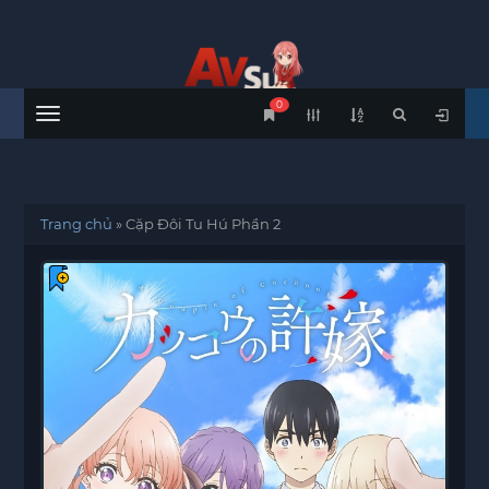
0
Menu
Trang chủ
»
Cặp Đôi Tu Hú Phần 2