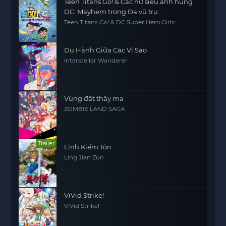
Teen Titans Go! & Các nữ siêu anh hùng
DC: Mayhem trong Đa vũ trụ
Teen Titans Go! & DC Super Hero Girls:
Mayhem in the Multiverse
Du Hành Giữa Các Vì Sao
Interstellar Wanderer
Vùng đất thây ma
ZOMBIE LAND SAGA
Trailer
Linh Kiếm Tôn
Ling Jian Zun
ViVid Strike!
ViVid Strike!