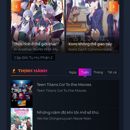
Thức tỉnh ở thế giới khác
Komi không thể giao tiếp
Wal
Quầ
In Another World With My
Komi Can't Communicate
The
Smartphone
Cặp Đôi Tu Hú Phần 2
THỊNH HÀNH
Ngày
Tuần
Tháng
Tất cả
Teen Titans Go! To the Movies
Teen Titans Go! To the Movies
Những năm đó khi tôi mở sở thú
Wo Kai Dongwuyuan Naxie Nian