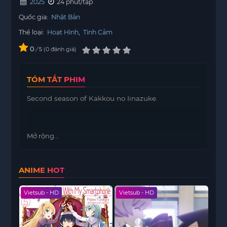
2025
24 phút/tập
Quốc gia:
Nhật Bản
Thể loại:
Hoạt Hình
,
Tình Cảm
0
/
0
đánh giá
5
TÓM TẮT PHIM
Second season of Kakkou no Iinazuke.
Mở rộng...
ANIME HOT
Vietsub - HD
Vietsub - HD
Viet