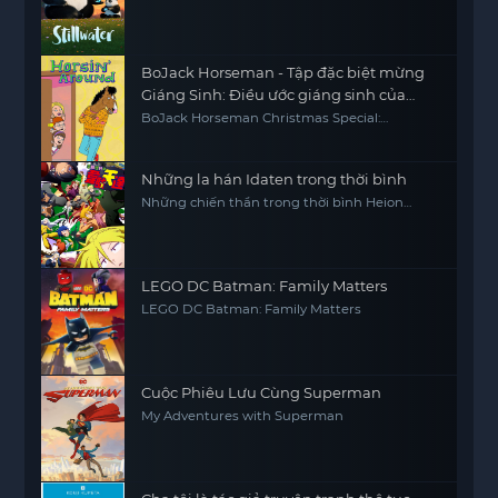
BoJack Horseman - Tập đặc biệt mừng
Giáng Sinh: Điều ước giáng sinh của
Sabrina
BoJack Horseman Christmas Special:
Sabrina's Christmas Wish
Những la hán Idaten trong thời bình
Những chiến thần trong thời bình Heion
Sedai no Idaten-tachi
LEGO DC Batman: Family Matters
LEGO DC Batman: Family Matters
Cuộc Phiêu Lưu Cùng Superman
My Adventures with Superman