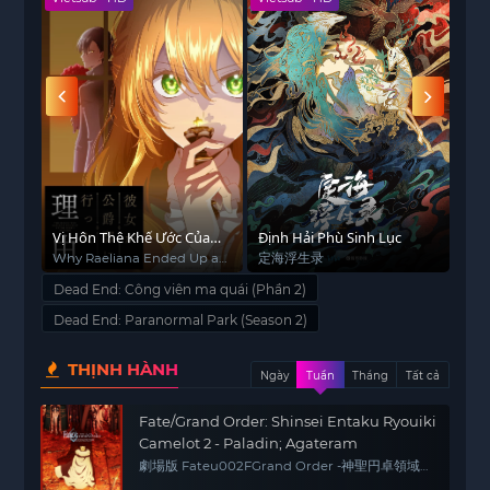
viên. Những bí mật đen tối dần được hé lộ, đồng
thời mối quan hệ giữa các nhân vật cũng trở nên
sâu sắc hơn.
Barney
phải đấu tranh với chính bản
thân và quá khứ, trong khi
Norma
dần vượt qua
nỗi sợ xã hội để trở thành một người bạn đáng tin
cậy.
Không giống như các
anime
truyền thống,
phim
này
pha trộn giữa yếu tố kinh dị, hài hước, kỳ ảo
4)
Vị Hôn Thê Khế Ước Của
và LGBTQ+ một cách tinh tế, tạo nên trải nghiệm
Định Hải Phù Sinh Lục
Cô 
Công Tước
Why Raeliana Ended Up at
定海浮生录
Hi S
xem mới lạ và ý nghĩa. Với phong cách hoạt hình
the Duke's Mansion
sắc nét, đối thoại hài hước và thông điệp sâu sắc,
Dead End: Công viên ma quái (Phần 2)
bộ phim đã thu hút nhiều khán giả yêu thích thể
Dead End: Paranormal Park (Season 2)
loại phiêu lưu – giả tưởng.
THỊNH HÀNH
Ngày
Tuần
Tháng
Tất cả
Hiện tại,
Dead End: Công Viên Ma Quái (Phần 2)
đã có bản
Vietsub Full HD
, có thể xem trọn bộ
Fate/Grand Order: Shinsei Entaku Ryouiki
trên các nền tảng
anime
chất lượng cao.
Camelot 2 - Paladin; Agateram
劇場版 Fateu002FGrand Order -神聖円卓領域
キャメロット- 後編 Paladin; Agateram