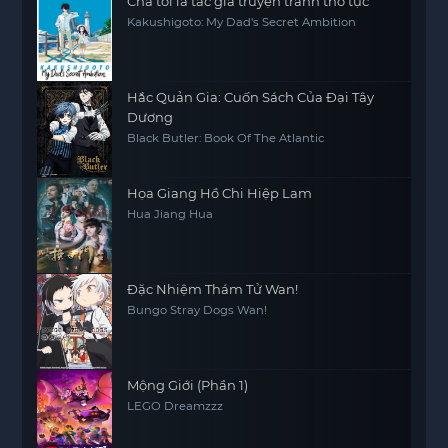
Cha tôi là tác giả truyện tranh thô tục
Kakushigoto: My Dad's Secret Ambition
Hắc Quản Gia: Cuốn Sách Của Đại Tây
Dương
Black Butler: Book Of The Atlantic
Họa Giang Hồ Chi Hiệp Lam
Hua Jiang Hua
Đặc Nhiệm Thám Tử Wan!
Bungo Stray Dogs Wan!
Mộng Giới (Phần 1)
LEGO Dreamzzz