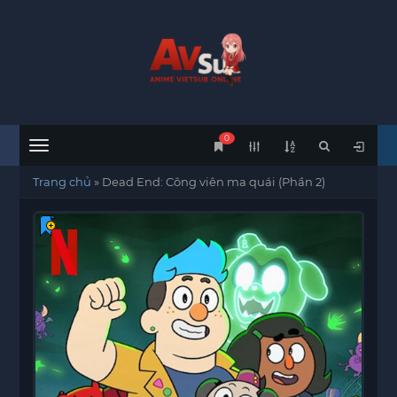
0
Menu
Trang chủ
»
Dead End: Công viên ma quái (Phần 2)