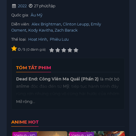
2022
27 phút/tập
Quốc gia:
Âu Mỹ
Diễn viên:
Alex Brightman
Clinton Leupp
Emily
Osment
Kody Kavitha
Zach Barack
Thể loại:
Hoạt Hình
,
Phiêu Lưu
0
/
0
đánh giá
5
TÓM TẮT PHIM
Dead End: Công Viên Ma Quái (Phần 2)
là một bộ
anime
độc đáo đến từ
Mỹ
, tiếp tục hành trình đầy
rùng rợn nhưng cũng vô cùng hài hước của nhóm
bạn:
Barney
,
Norma
,
Pugsley
và những người
Mở rộng...
bạn trong công viên quái dị Dead End.
Trong
phim này
, các nhân vật chính tiếp tục đối
ANIME HOT
mặt với những thế lực siêu nhiên, quái vật và
những chiều không gian kỳ quái ẩn trong công
Vietsub - HD
Vietsub - HD
Viet