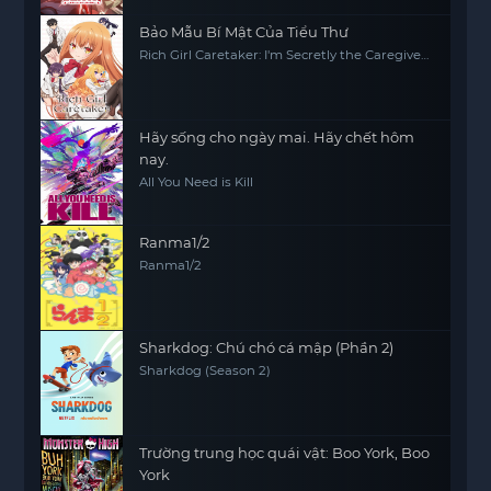
Bảo Mẫu Bí Mật Của Tiểu Thư
Rich Girl Caretaker: I'm Secretly the Caregiver
of the Most Popular Girl in This Rich Kid
School
Hãy sống cho ngày mai. Hãy chết hôm
nay.
All You Need is Kill
Ranma1/2
Ranma1/2
Sharkdog: Chú chó cá mập (Phần 2)
Sharkdog (Season 2)
Trường trung học quái vật: Boo York, Boo
York