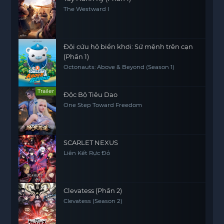
The Westward I
Đội cứu hộ biển khơi: Sứ mệnh trên cạn
(Phần 1)
Octonauts: Above & Beyond (Season 1)
Trailer
Độc Bộ Tiêu Dao
One Step Toward Freedom
SCARLET NEXUS
Liên Kết Rực Đỏ
Clevatess (Phần 2)
Clevatess (Season 2)