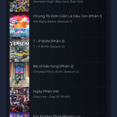
Monster High: Boo York, Boo York
Chúng Tôi Đơn Giản Là Gấu Con (Phần 1)
We Baby Bears (Season 1)
T・P BON (Phần 2)
T・P BON (Season 2)
Bà cô tiệc tùng (Phần 2)
Chicago Party Aunt (Season 2)
Ngày Phán Xét
Dies Irae - Day Of Wrath
Đại Đường Thừa Phong Lục