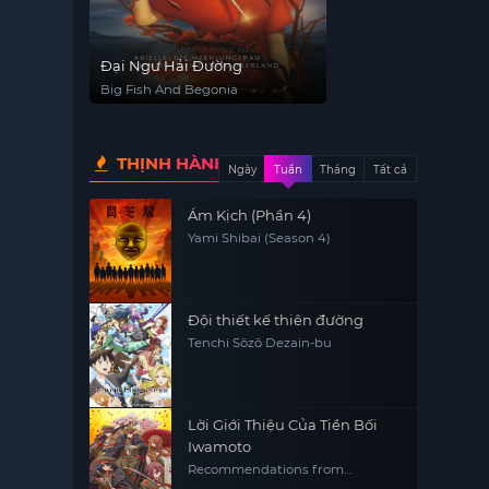
Đại Ngư Hải Đường
Big Fish And Begonia
THỊNH HÀNH
Ngày
Tuần
Tháng
Tất cả
Ám Kịch (Phần 4)
Yami Shibai (Season 4)
Đội thiết kế thiên đường
Tenchi Sōzō Dezain-bu
Lời Giới Thiệu Của Tiền Bối
Iwamoto
Recommendations from
Iwamoto-Senpai