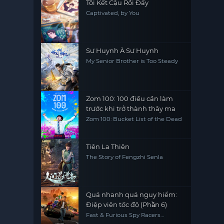
Tôi Kết Cậu Rồi Đấy
Captivated, by You
Sư Huynh À Sư Huynh
My Senior Brother is Too Steady
Zom 100: 100 điều cần làm
trước khi trở thành thây ma
Zom 100: Bucket List of the Dead
Tiên La Thiên
The Story of Fengzhi Senla
Quá nhanh quá nguy hiểm:
Điệp viên tốc độ (Phần 6)
Fast & Furious Spy Racers
(Season 6)