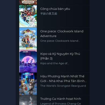
Công chúa bán yêu
半妖の夜叉姫
One piece: Clockwork Island
Adventure
One piece: Clockwork Island
Adventure
Kipo và Kỷ Nguyên Kỳ Thú
(Phần 3)
Kipo and the Age of
Wonderbeasts (Season 3)
Hậu Phương Mạnh Nhất Thế
Giới - Nhà Khai Phá Tân Binh
Của Vương Quốc Mê Cung
The World's Strongest Rearguard
Trường Ca Hành hoạt hình
Legend of Princess Chang-Ge