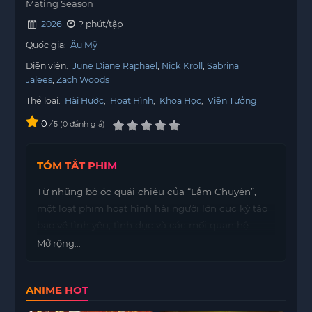
Mating Season
2026
? phút/tập
Quốc gia:
Âu Mỹ
Diễn viên:
June Diane Raphael
Nick Kroll
Sabrina
Jalees
Zach Woods
Thể loại:
Hài Hước
,
Hoạt Hình
,
Khoa Học
,
Viễn Tưởng
0
/
0
đánh giá
5
TÓM TẮT PHIM
Từ những bộ óc quái chiêu của “Lắm Chuyện”,
một loạt phim hoạt hình hài người lớn cực kỳ táo
bạo về tình yêu, tình dục và các mối quan hệ
trong thế giới động vật.
Mở rộng...
ANIME HOT