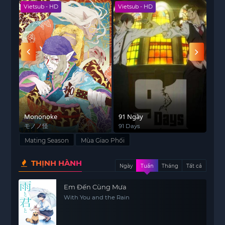
Vietsub - HD
Vietsub - HD
Viet
Mononoke
91 Ngày
Văn
st
モノノ怪
91 Days
Ins
Mating Season
Mùa Giao Phối
THỊNH HÀNH
Ngày
Tuần
Tháng
Tất cả
Em Đến Cùng Mưa
With You and the Rain