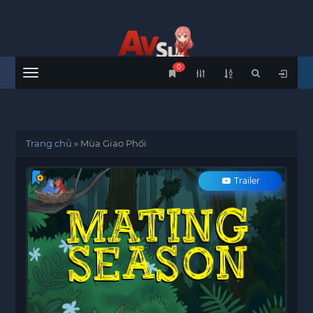
0
Menu
Trang chủ
»
Mùa Giao Phối
Trailer