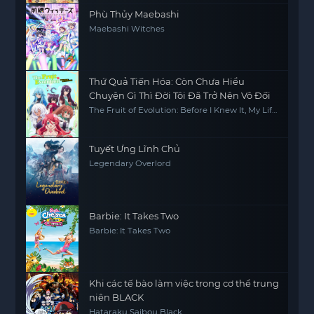
Phù Thủy Maebashi
Maebashi Witches
Thứ Quả Tiến Hóa: Còn Chưa Hiểu
Chuyện Gì Thì Đời Tôi Đã Trở Nên Vô Đối
The Fruit of Evolution: Before I Knew It, My Life
Had It Made, Shinka no Mi -Shiranai Uchi ni
Kachigumi Jinsei-
Tuyết Ưng Lĩnh Chủ
Legendary Overlord
Barbie: It Takes Two
Barbie: It Takes Two
Khi các tế bào làm việc trong cơ thể trung
niên BLACK
Hataraku Saibou Black