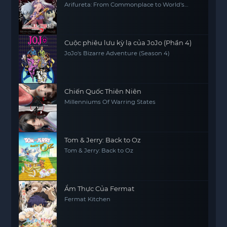
Arifureta: From Commonplace to World's
Strongest (Season 3)
Cuộc phiêu lưu kỳ lạ của JoJo (Phần 4)
JoJo's Bizarre Adventure (Season 4)
Chiến Quốc Thiên Niên
Millenniums Of Warring States
Tom & Jerry: Back to Oz
Tom & Jerry: Back to Oz
Ẩm Thực Của Fermat
Fermat Kitchen