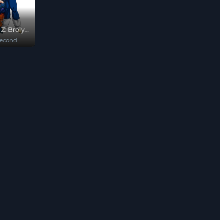
Z: Broly
Second