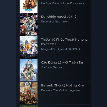
Ice Age: Dawn of the Dinosaurs
Đại chiến người và thần
Record of Ragnarok
Thiếu Nữ Phép Thuật Nanoha
EXCEEDS
Magical Girl Lyrical NANOHA
EXCEEDS Gun Blaze Vengeance
Cậu Đúng Là Một Thiên Tài
You're A Genius!
Berserk: Thời kỳ Hoàng Kim
Berserk: The Golden Age Arc
Memorial Edition