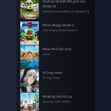
Yoohoo và biệt đội giải cứu
(Phần 3)
YooHoo to the Rescue (Season 3)
Phim Angry Birds 2
The Angry Birds Movie 2
Mùa Hè Của Luca
Luca
D.Gray-man
D.Gray-man
Nhật Ký Nơi Xứ Lạ
Journal with Witch