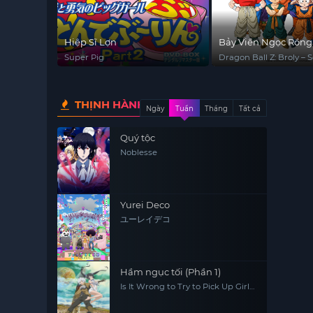
Hiệp Sĩ Lợn
Bảy Viên Ngọc Rồng 
Trở Lại Lần Nữa
Super Pig
Dragon Ball Z: Broly – 
Coming
THỊNH HÀNH
Ngày
Tuần
Tháng
Tất cả
Quý tộc
Noblesse
Yurei Deco
ユーレイデコ
Hầm ngục tối (Phần 1)
Is It Wrong to Try to Pick Up Girls
in a Dungeon? (Season 1)