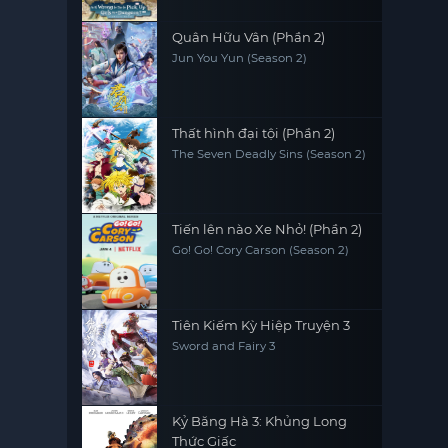
Quân Hữu Vân (Phần 2)
Jun You Yun (Season 2)
Thất hình đại tội (Phần 2)
The Seven Deadly Sins (Season 2)
Tiến lên nào Xe Nhỏ! (Phần 2)
Go! Go! Cory Carson (Season 2)
Tiên Kiếm Kỳ Hiệp Truyện 3
Sword and Fairy 3
Kỷ Băng Hà 3: Khủng Long
Thức Giấc