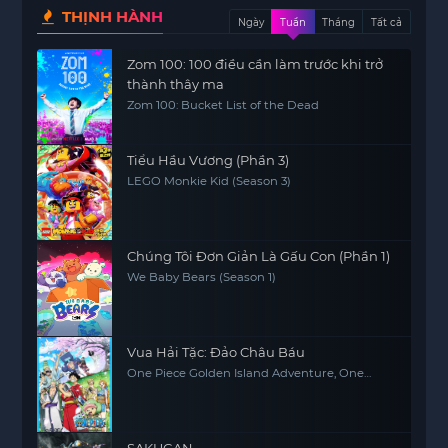
THỊNH HÀNH
Ngày
Tuần
Tháng
Tất cả
Zom 100: 100 điều cần làm trước khi trở
thành thây ma
Zom 100: Bucket List of the Dead
Tiểu Hầu Vương (Phần 3)
LEGO Monkie Kid (Season 3)
Chúng Tôi Đơn Giản Là Gấu Con (Phần 1)
We Baby Bears (Season 1)
Vua Hải Tặc: Đảo Châu Báu
One Piece Golden Island Adventure, One
Piece: The Movie, One Piece Movie 1