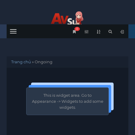
0
Menu
Trang chủ
»
Ongoing
This is widget area. Go to
Appearance -> Widgets to add some
widgets.