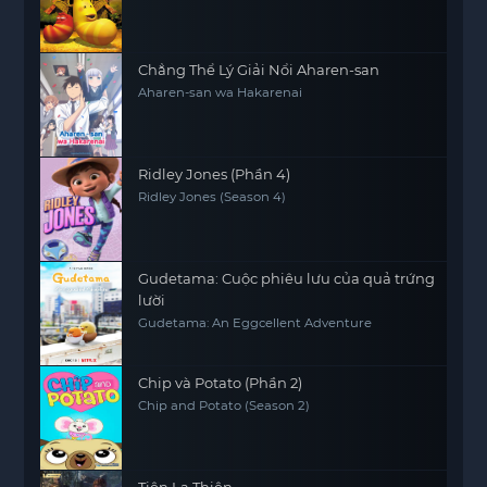
Chẳng Thể Lý Giải Nổi Aharen-san
Aharen-san wa Hakarenai
Ridley Jones (Phần 4)
Ridley Jones (Season 4)
Gudetama: Cuộc phiêu lưu của quả trứng
lười
Gudetama: An Eggcellent Adventure
Chip và Potato (Phần 2)
Chip and Potato (Season 2)