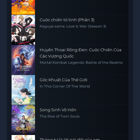
Cuộc chiến tỏ tình (Phần 3)
Kaguya-sama: Love Is War (Season 3)
Huyền Thoại Rồng Đen: Cuộc Chiến Của
Các Vương Quốc
Mortal Kombat Legends: Battle of the Realms
Góc Khuất Của Thế Giới
In This Corner Of The World
Song Sinh Võ Hồn
The Rise of Twin Souls
Tháng tư là lời nói dối của em