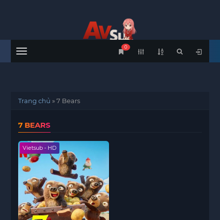
0
Menu
Trang chủ
»
7 Bears
7 BEARS
Vietsub - HD