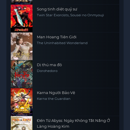
Song tinh diệt quỷ sư
Twin Star Exorcists, Sousei no Onmyouji
Man Hoang Tiên Giới
The Uninhabited Wonderland
Dị thú ma đô
Dorohedoro
Karna Người Bảo Vệ
Karna the Guardian
Đến Từ Abyss: Ngày Không Tắt Nắng Ở
Làng Hoàng Kim