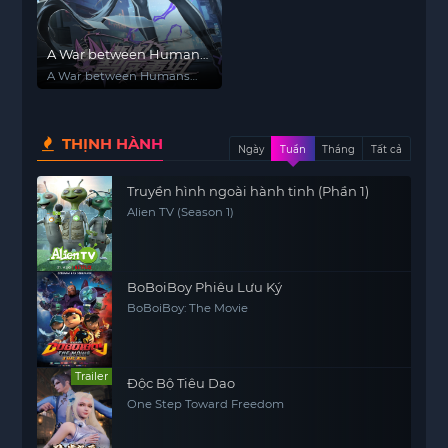
A War between Humans
and AI
A War between Humans
and AI
THỊNH HÀNH
Ngày
Tuần
Tháng
Tất cả
Truyền hình ngoài hành tinh (Phần 1)
Alien TV (Season 1)
BoBoiBoy Phiêu Lưu Ký
BoBoiBoy: The Movie
Trailer
Độc Bộ Tiêu Dao
One Step Toward Freedom