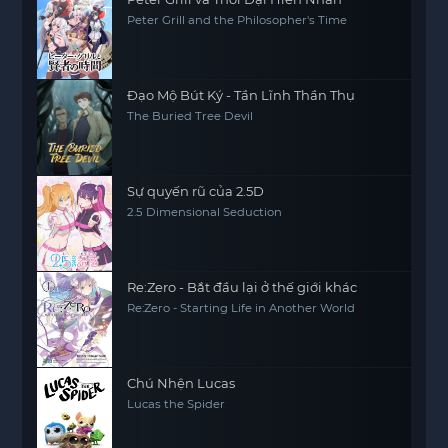
Peter Grill and the Philosopher's Time
Đạo Mộ Bút Ký - Tần Lĩnh Thần Thụ
The Buried Tree Devil
Sự quyến rũ của 2.5D
2.5 Dimensional Seduction
Re:Zero - Bắt đầu lại ở thế giới khác
Re:Zero - Starting Life in Another World
Chú Nhện Lucas
Lucas the Spider