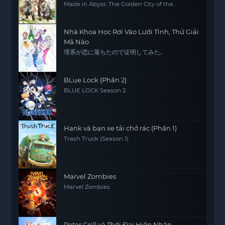
Made in Abyss: The Golden City of the
Scorching Sun
Nhà Khoa Học Rơi Vào Lưới Tình, Thử Giải
Mã Nào
理系が恋に落ちたので证明してみた。
BLue Lock (Phần 2)
BLUE LOCK Season 2
Hank và bạn xe tải chở rác (Phần 1)
Trash Truck (Season 1)
Marvel Zombies
Marvel Zombies
Peter Grill và Thời Đại Hiền Nhân