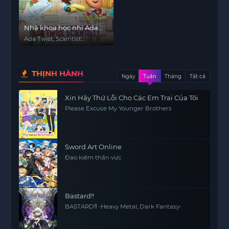
Nhà khoa học nhí Ada
Twist (Phần 2)
Ada Twist, Scientist
(Season 2)
THỊNH HÀNH
Ngày
Tuần
Tháng
Tất cả
Xin Hãy Thứ Lỗi Cho Các Em Trai Của Tôi
Please Excuse My Younger Brothers
Sword Art Online
Đao kiếm thần vực
Bastard!!
BASTARD‼ -Heavy Metal, Dark Fantasy-