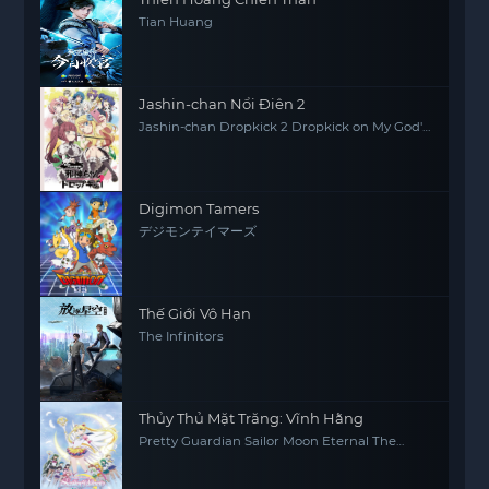
Tian Huang
Jashin-chan Nổi Điên 2
Jashin-chan Dropkick 2 Dropkick on My God'
Seanson 2
Digimon Tamers
デジモンテイマーズ
Thế Giới Vô Hạn
The Infinitors
Thủy Thủ Mặt Trăng: Vĩnh Hằng
Pretty Guardian Sailor Moon Eternal The
MOVIE Part 2