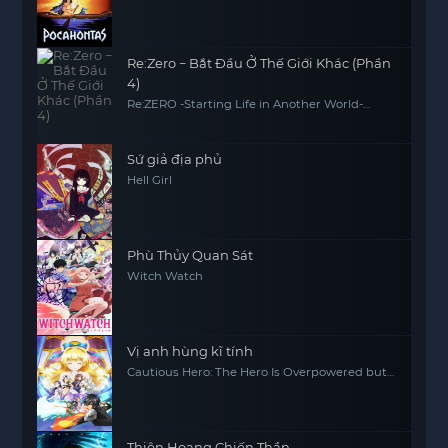
Re:Zero − Bắt Đầu Ở Thế Giới Khác (Phần
4)
Re:ZERO -Starting Life in Another World-
Season 4
Sứ giả địa phủ
Hell Girl
Phù Thủy Quan Sát
Witch Watch
Vị anh hùng kĩ tính
Cautious Hero: The Hero Is Overpowered but
Overly Cautious
Thiên Hoang Chiến Thần