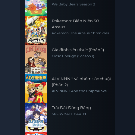
We Baby Bears Season 2
Pokemon: Biên Niên Sử
Arceus
Pokémon: The Arceus Chronicles
Gia đình siêu thực (Phần 1)
Close Enough (Season 1)
ALVINNN!!! và nhóm sóc chuột
(Phần 2)
ALVINNN!!! And the Chipmunks
(Season 2)
Trái Đất Đóng Băng
SNOWBALL EARTH