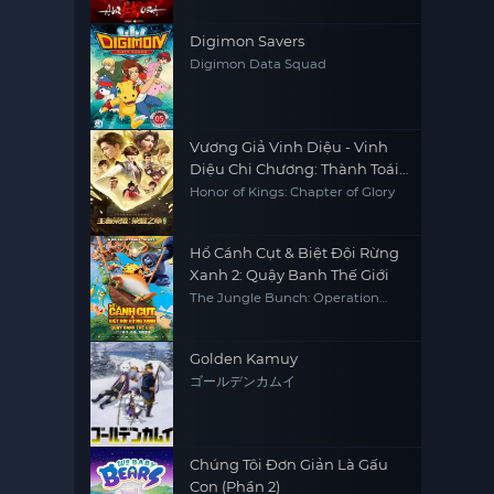
Digimon Savers
Digimon Data Squad
Vương Giả Vinh Diệu - Vinh
Diệu Chi Chương: Thành Toái
Nguyệt
Honor of Kings: Chapter of Glory
Hổ Cánh Cụt & Biệt Đội Rừng
Xanh 2: Quậy Banh Thế Giới
The Jungle Bunch: Operation
Meltdown
Golden Kamuy
ゴールデンカムイ
Chúng Tôi Đơn Giản Là Gấu
Con (Phần 2)