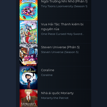
Ngôi Trường Nhí Nhố (Phần 1)
Tiny Toons Looniversity (Season 1)
Vua Hải Tặc: Thánh kiếm bị
nguyền rủa
One Piece Cursed Holy Sword
One Piece: Norowareta Seiken
(Movie 5)
Steven Universe (Phần 5)
Steven Universe (Season 5)
Coraline
Coraline
Nhà ái quốc Moriarty
Moriarty the Patriot