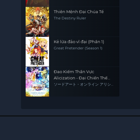
Thiên Mệnh Đại Chúa Tể
The Destiny Ruler
Kẻ lừa đảo vĩ đại (Phần 1)
Great Pretender (Season 1)
Đao Kiếm Thần Vực
Alicization - Đại Chiến Thế
Giới Ngầm Mùa Cuối
ソードアート・オンライン アリシゼ
ーション War of Underworld -THE
LAST SEASON-