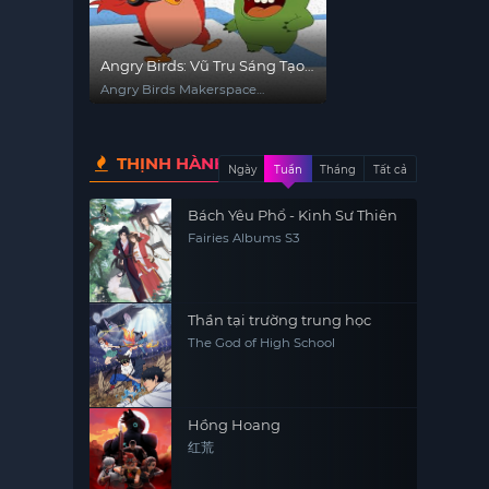
Angry Birds: Vũ Trụ Sáng Tạo
(Phần 2)
Angry Birds Makerspace
(Season 2)
THỊNH HÀNH
Ngày
Tuần
Tháng
Tất cả
Bách Yêu Phổ - Kinh Sư Thiên
Fairies Albums S3
Thần tại trường trung học
The God of High School
Hồng Hoang
红荒