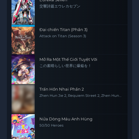
交響詩篇エウレカセブン
Đại chiến Titan (Phần 3)
Attack on Titan (Season 3)
Mở Ra Một Thế Giới Tuyệt Vời
この素晴らしい世界に爆焔を！
Trấn Hồn Nhai Phần 2
Zhen Hun Jie 2, Requiem Street 2, Zhen Hun
Jie: Bei Luo Shi Men Pian
Nửa Dòng Máu Anh Hùng
50/50 Heroes