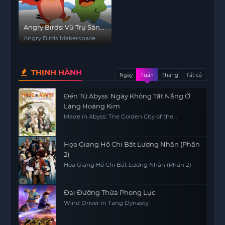
Angry Birds: Vũ Trụ Sáng
Tạo (Phần 3)
Angry Birds Makerspace
(Season 3)
THỊNH HÀNH
Ngày
Tuần
Tháng
Tất cả
Đến Từ Abyss: Ngày Không Tắt Nắng Ở
Làng Hoàng Kim
Made in Abyss: The Golden City of the
Scorching Sun
Họa Giang Hồ Chi Bất Lương Nhân (Phần
2)
Họa Giang Hồ Chi Bất Lương Nhân (Phần 2)
Đại Đường Thừa Phong Lục
Wind Driver in Tang Dynasty