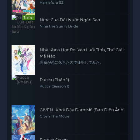
Hamefura S2
Trailer
Nina Của Đất Nước Ngàn Sao
Nina the Starry Bride
Nhà Khoa Học Rơi Vào Lưới Tình, Thử Giải
Mã Nào
理系が恋に落ちたので证明してみた。
Pucca (Phần 1)
Pucca (Season 1)
GIVEN- Khơi Dậy Đam Mê (Bản Điện Ảnh)
Given The Movie
Eureka Seven