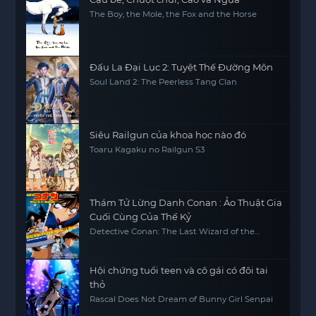
The Boy, the Mole, the Fox and the Horse
Đấu La Đại Lục 2: Tuyệt Thế Đường Môn
Soul Land 2: The Peerless Tang Clan
Siêu Railgun của khoa học nào đó
Toaru Kagaku no Railgun S3
Thám Tử Lừng Danh Conan : Ảo Thuật Gia
Cuối Cùng Của Thế Kỷ
Detective Conan: The Last Wizard of the
Century
Hội chứng tuổi teen và cô gái có đôi tai
thỏ
Rascal Does Not Dream of Bunny Girl Senpai