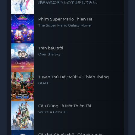
理系が恋に落ちたので证明してみた。
Phim Super Mario Thiên Hà
The Super Mario Galaxy Movie
Trên bầu trời
Over the Sky
Tuyển Thủ Dê: "Mùi" Vị Chiến Thắng
GOAT
Cậu Đúng Là Một Thiên Tài
You're A Genius!
Cậu bé, Chuột chũi, Cáo và Ngựa