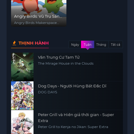
Angry Birds: Vũ Trụ Sáng
Tạo (Phần 2)
Angry Birds Makerspace
(Season 2)
THỊNH HÀNH
Ngày
Tuần
Tháng
Tất cả
Vân Trung Cư Tam Tử
The Mirage House in the Clouds
Dog Days - Người Hùng Bất Đắc Dĩ
DOG DAYS
Peter Grill và Hiền giả thời gian - Super
Extra
Peter Grill to Kenja no Jikan: Super Extra