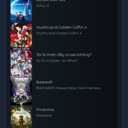
WALL·E
Youths and Golden Coffin 4
Youths and Golden Coffin 4
Tôi là nhện đấy có sao không?
So I'm a Spider, So What?
Bastard!!
BASTARD‼ -Heavy Metal, Dark Fantasy-
Pinecone
Pinecone