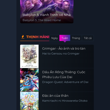
Babylon 5: Hành Trình Về Nhà
Babylon 5: The Road Home
THỊNH HÀNH
Ngày
Tuần
Tháng
Tất cả
Grimgar - Ảo ảnh và tro tàn
Hai to Gensou no Grimgar
Dấu Ấn Rồng Thiêng: Cuộc
Phiêu Lưu Của Dai
Dragon Quest: Adventure of Dai
Đặc ân của thần
Kami-tachi ni Hirowareta Otoko