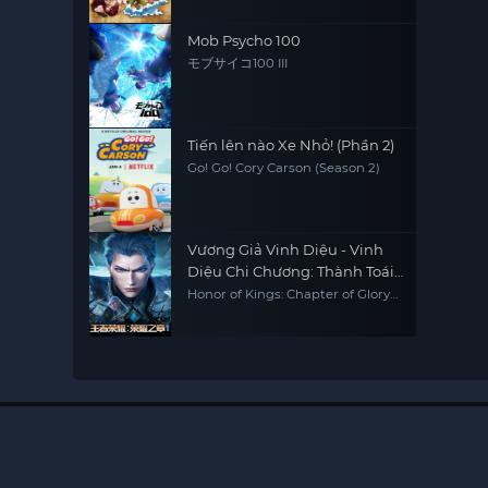
Mob Psycho 100
モブサイコ100 III
Tiến lên nào Xe Nhỏ! (Phần 2)
Go! Go! Cory Carson (Season 2)
Vương Giả Vinh Diệu - Vinh
Diệu Chi Chương: Thành Toái
Nguyệt (Phần 2)
Honor of Kings: Chapter of Glory
(Season 2)