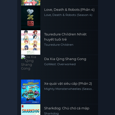
Love, Death & Robots (Phần 4)
Love, Death & Robots (Season 4)
Tsuredure Children Nhiệt
huyết tuổi trẻ
Tsuredure Children
Da Xia Qing Shang Gong
GoWest: Overworked
Xe quái vật siêu cấp (Phần 2)
Mighty Monsterwheelies (Season
2)
Sharkdog: Chú chó cá mập
Sharkdog