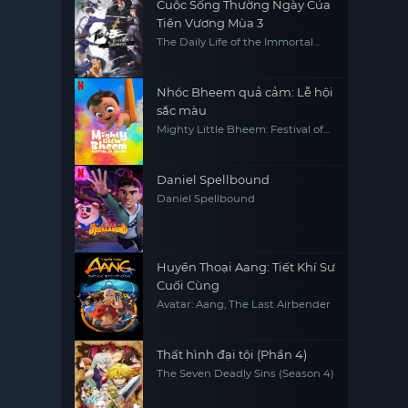
Cuộc Sống Thường Ngày Của
Tiên Vương Mùa 3
The Daily Life of the Immortal
King 3
Nhóc Bheem quả cảm: Lễ hội
sắc màu
Mighty Little Bheem: Festival of
Colors
Daniel Spellbound
Daniel Spellbound
Huyền Thoại Aang: Tiết Khí Sư
Cuối Cùng
Avatar: Aang, The Last Airbender
Thất hình đại tội (Phần 4)
The Seven Deadly Sins (Season 4)